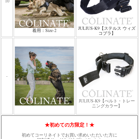
10
JULIUS-K9【ステルス ウィズ
着用：Size-2
コブラ】
-
JULIUS-K9【べルト・トレー
ニングカラー】
★初めての方限定！★
初めてコーリネイトでお買い求めいただいた方に