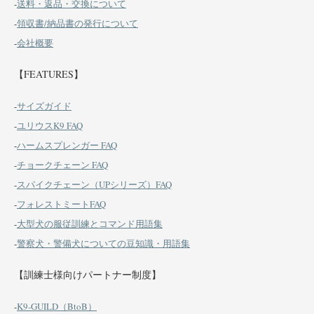
-
送料・返品・交換について
-
領収書/納品書の発行について
-
会社概要
【FEATURES】
-
サイズガイド
-
ユリウスK9 FAQ
-
ハームスプレンガー FAQ
-
チョークチェーン FAQ
-
スパイクチェーン（UPシリーズ）FAQ
-
フォレストミートFAQ
-
大型犬の服従訓練とコマンド用語集
-
警察犬・警備犬についての豆知識・用語集
【訓練士様向けパートナー制度】
-
K9-GUILD（BtoB）