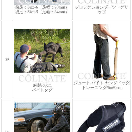
前足：Size-6（足幅：70mm）
プロテクションブーツ・グリ
後足：Size-5（足幅：64mm）
ップ
09
ジュート バイト ヤングドッグ
麻製/60cm
トレーニング/6×60cm
バイトタグ