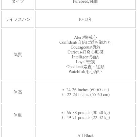
タイプ
Purebred/純血
ライフスパン
10-13年
Alert/警戒心
Confident/自信に満ち溢れた
Courageous/勇敢
Curious/好奇心旺盛
気質
Intelligent/知的
Loyal/忠実
Obedient/素直・従順
Watchful/用心深い
♂ 24-26 inches (60-65 cm)
体高
♀: 22-24 inches (55-60 cm)
♂: 66-88 pounds (30-40 kg)
体重
♀: 49-71 pounds (22-32 kg)
All Black