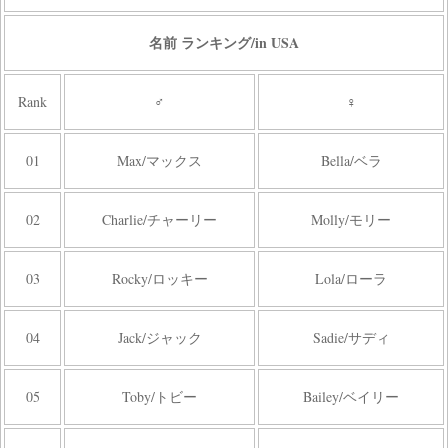
名前 ランキング/in USA
Rank
♂
♀
01
Max/マックス
Bella/ベラ
02
Charlie/チャーリー
Molly/モリー
03
Rocky/ロッキー
Lola/ローラ
04
Jack/ジャック
Sadie/サディ
05
Toby/トビー
Bailey/ベイリー