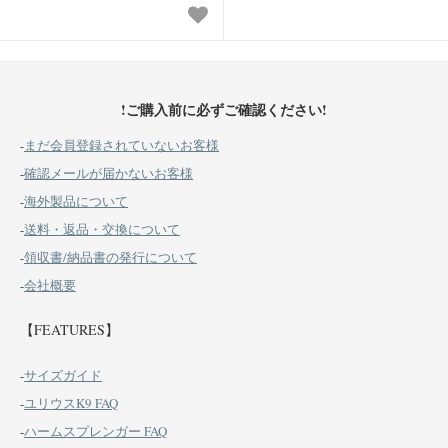
!ご購入前に必ずご確認ください!
-
まだ会員登録されていないお客様
-
確認メールが届かないお客様
-
海外製品について
-
送料・返品・交換について
-
領収書/納品書の発行について
-
会社概要
【FEATURES】
-
サイズガイド
-
ユリウスK9 FAQ
-
ハームスプレンガー FAQ