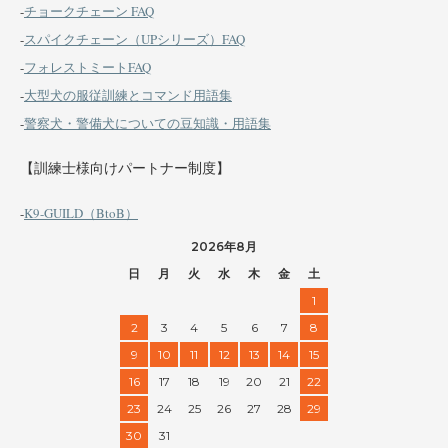
-
チョークチェーン FAQ
-
スパイクチェーン（UPシリーズ）FAQ
-
フォレストミートFAQ
-
大型犬の服従訓練とコマンド用語集
-
警察犬・警備犬についての豆知識・用語集
【訓練士様向けパートナー制度】
-
K9-GUILD（BtoB）
2026年8月
日
月
火
水
木
金
土
1
2
3
4
5
6
7
8
9
10
11
12
13
14
15
16
17
18
19
20
21
22
23
24
25
26
27
28
29
30
31