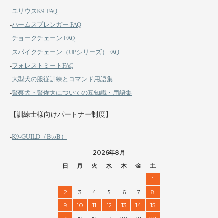
-
ユリウスK9 FAQ
-
ハームスプレンガー FAQ
-
チョークチェーン FAQ
-
スパイクチェーン（UPシリーズ）FAQ
-
フォレストミートFAQ
-
大型犬の服従訓練とコマンド用語集
-
警察犬・警備犬についての豆知識・用語集
【訓練士様向けパートナー制度】
-
K9-GUILD（BtoB）
2026年8月
日
月
火
水
木
金
土
1
2
3
4
5
6
7
8
9
10
11
12
13
14
15