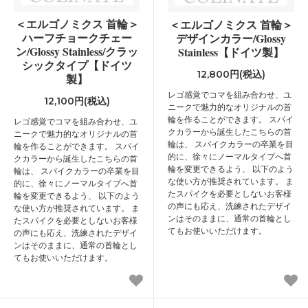
＜エルゴノミクス 首輪＞
＜エルゴノミクス 首輪＞
ハーフチョークチェー
デザインカラー/Glossy
ン/Glossy Stainless/クラッ
Stainless【ドイツ製】
シックタイプ【ドイツ
12,800円(税込)
製】
レゴ感覚でコマを組み合わせ、ユ
12,100円(税込)
ニークで魅力的なオリジナルの首
輪を作ることができます。 スパイ
レゴ感覚でコマを組み合わせ、ユ
クカラーから誕生したこちらの首
ニークで魅力的なオリジナルの首
輪は、 スパイクカラーの卒業を目
輪を作ることができます。 スパイ
的に、徐々にノーマルタイプへ首
クカラーから誕生したこちらの首
輪を変更できるよう、 以下のよう
輪は、 スパイクカラーの卒業を目
な使い方が推奨されています。 ま
的に、徐々にノーマルタイプへ首
たスパイクを必要としないお客様
輪を変更できるよう、 以下のよう
の声にも応え、洗練されたデザイ
な使い方が推奨されています。 ま
ンはそのままに、通常の首輪とし
たスパイクを必要としないお客様
てもお使いいただけます。
の声にも応え、洗練されたデザイ
ンはそのままに、通常の首輪とし
てもお使いいただけます。