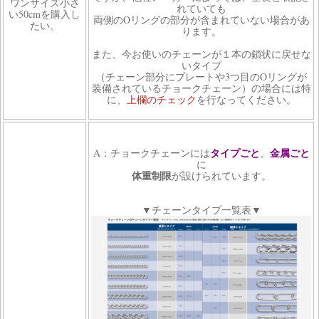
ワンサイズ小さ
れていても
い50cmを購入し
両側のOリングの部分が含まれていない場合があ
たい。
ります。
また、今お使いのチェーンが１本の鎖状に戻せな
いタイプ
（チェーン部分にプレートや3つ目のOリングが
装備されているチョークチェーン）の場合には特
に、
上欄のチェック
を行なってください。
タイプごと
金属ごと
A：チョークチェーンには
、
に
体重制限
が設けられています。
▼チェーンタイプ一覧表▼