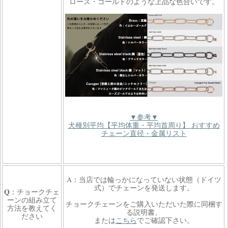
ローズ・ゴールドのような上品な色合いです。
▼参考▼
犬種別平均【平均体重・平均首周り】 おすすめ
チェーン直径・金属リスト
A：当店では
輪っかになっていない状態（ドイツ
式）でチェーンを発送します。
Q
：チョークチェ
ーンの組み立て
チョークチェーンをご購入いただいた際に同梱す
方法を教えてく
る説明書、
ださい
または
こちら
でご確認下さい。