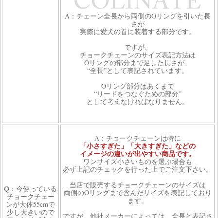
A：チェーン全長から両側のOリングを引いた長
さが
実際に愛犬の首に装着する部分です。
ですが、
チョークチェーンのサイズ表記方法は
Oリングの部分まで足した長さが、
“全長”として表記されています。
Oリング部分はあくまで
“リードをつなぐための部分”
として考えなければなりません。
A：チョークチェーンは特に
「小さすぎた」「大きすぎた」などの
イメージの違いが出やすい商品です。
ワンサイズ小さいものを選ぶ場合も
必ず上記のチェックを行った上でご注文下さい。
当店で販売するチョークチェーンのサイズは
Q
：今使っている
両側のOリングまで含んだサイズを表記しており
チョークチェー
ます。
ンが大体55cmで
少し大きいので
ですが、他社メーカーによっては、全長と表記さ