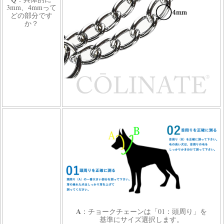
3mm、4mmって
どの部分です
か？
A
：チョークチェーンは「01：頭周り」を
基準にサイズ選択します。