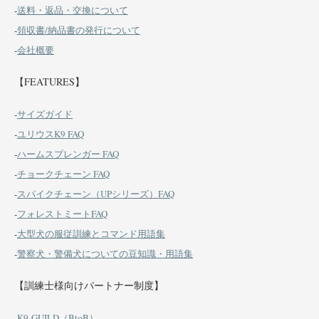
-
送料・返品・交換について
-
領収書/納品書の発行について
-
会社概要
【FEATURES】
-
サイズガイド
-
ユリウスK9 FAQ
-
ハームスプレンガー FAQ
-
チョークチェーン FAQ
-
スパイクチェーン（UPシリーズ）FAQ
-
フォレストミートFAQ
-
大型犬の服従訓練とコマンド用語集
-
警察犬・警備犬についての豆知識・用語集
【訓練士様向けパートナー制度】
-
K9-GUILD（BtoB）