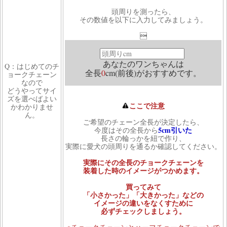
頭周りを測ったら、
その数値を以下に入力してみましょう。

あなたのワンちゃんは
Q：はじめてのチ
全長
0
cm(前後)がおすすめです。
ョークチェーン
なので
どうやってサイ
ズを選べばよい
ここで注意
かわかりませ
ん。
ご希望のチェーン全長が決定したら、
5cm引いた
今度はその全長から
長さの輪っかを紐で作り、
実際に愛犬の頭周りを通るか確認してください。
実際にその全長のチョークチェーンを
装着した時のイメージがつかめます。
買ってみて
「小さかった」「大きかった」などの
イメージの違いをなくすために
必ずチェックしましょう。