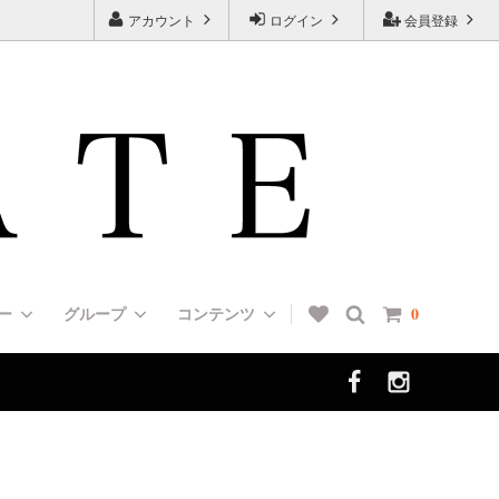
アカウント
ログイン
会員登録
リー
グループ
コンテンツ
0
ン（UP
HUNTER（ハンター）
Muzzles [口輪/マズルガード]
＜エルゴノミクス＞デザインカラー
[７タイプの首輪の種類と特徴一覧]
選び方]
ALL DOGS ARE BEAUTIFUL（チャリ
Boots [犬靴/ブーツ]
FAQ 01 [よくあるご質問]
ティ・ドッグ・コレクション）
犬（歩哨犬）
フォメーシ
Dog Tag [ドッグタグ]
Rottweiler/インフォメーション
ッグショ
＜肩がけリード＞ショルダーリード（ダ