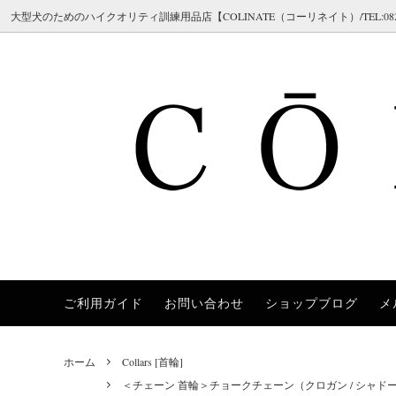
大型犬のためのハイクオリティ訓練用品店【COLINATE（コーリネイト）/TEL:082-298-7
ご利用ガイド
お問い合わせ
ショップブログ
メ
Herm Sprenger（ハームスプレンガー）
Collars [首輪]
＜チェーン 首輪＞チョークチェーン
[ご注文の流れ／メールが届かない場合]
COLI
Leashe
＜ハイ
[返品・
（クロガン / シャドー / ステンレス / ス
ロング
Chilly Dogs（チリードッグス）
Training [訓練補助アイテム]
[サイズガイド]
JULI
Safet
[ブラン
チール）
ホーム
Collars [首輪]
Brushes [ブラシ/ケア用品]
FAQ 02 [チョークチェーンについてよく
Polic
Dobe
＜首輪 革＞レザーカラー
＜首輪
＜チェーン 首輪＞チョークチェーン（クロガン / シャドー /