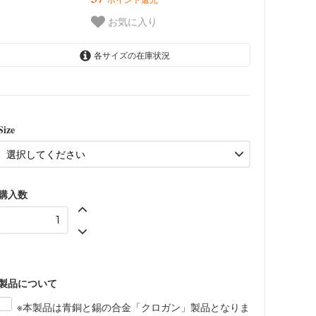
お気に入り
各サイズの在庫状況
全長39cm/Short
7,480円(税込)
全長43cm/Short
7,700円(税込)
Size
全長50cm/Short
8,250円(税込)
全長54cm/Short
購入数
8,800円(税込)
SOLD OUT
全長61cm/Short
9,350円(税込)
全長67cm/Short
9,900円(税込)
製品について
※本製品は青銅と錫の合金「クロガン」製品となりま