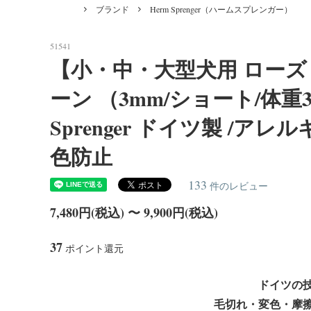
Forest Meat（フォレストミート）
あるご質問]
ィート
ブランド
Herm Sprenger（ハームスプレンガー）
Dog Treats [ おやつ ]
Belgian Malinois/インフォメーション
Bowls
Americ
＜Bite Tug＞バイトタグ（噛むおもち
＜反射
ション
ゃ）
（ユリウ
51541
【小・中・大型犬用 ロー
Golden Retriever/インフォメーション
Boxe
＜ラバー＞首輪・リード
＜ビオ
ーン （3mm/ショート/体重3
Siberian Husky/インフォメーション
Weim
Sprenger ドイツ製 /
色防止
Bernese Mountain Dog/インフォメーショ
Borde
ン
133
件のレビュー
Airedale Terrier/インフォメーション
Akit
7,480円(税込) 〜 9,900円(税込)
Dogo Canario/インフォメーション
Leonb
37
ポイント還元
White Swiss Shepherd Dog/インフォメー
Wolf
ドイツの
ション
毛切れ・変色・摩