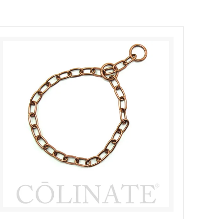
ブルリード）
犬のアクセサ
ーション
Outlet [アウトレット]
Dogo Argentino/インフォメーション
エンボス
＜2頭引用＞チェーンリード
ン
Australian Shepherd/インフォメーショ
カバー
ブランド
ン
フォメーショ
Italian Corso Dog/インフォメーション
ション
Tosa(土佐犬)/インフォメーション
ン
Poodle (Standard)/インフォメーション
ンフォメーショ
Mastiff/インフォメーション
ション
German Pinscher/インフォメーション