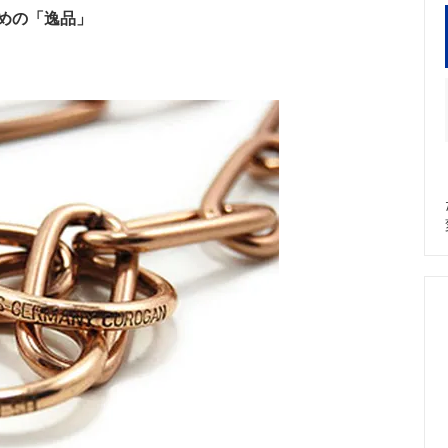
 Shorthaired Pointer/インフォメ
Labrador Retriever/インフ
めの「逸品」
ン
slovakian Wolfdog（CzW）/イン
ーション