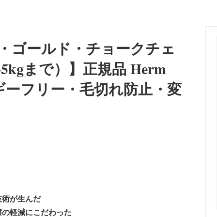
向け訓練首輪]
ョン
レーニングカラー
ーカラー
 [食器/フードボウル]
an Pit Bull Terrier/インフォメー
Lovers' Dog Jewelry [大型
Belgian Tervuren/インフォメ
・蓄光＞オリジナルネームタグ
＜警察犬・使役犬向け＞刺繍・
リー]
スK9）
（凹凸）ラベル
ズ・ゴールド・チョークチェ
r/インフォメーション
Great Dane/インフォメーショ
タン＞首輪・リード
＜プロテクション＞防衛片袖+
5kgまで）】正規品 Herm
araner/インフォメーション
Rhodesian Ridgeback/イン
アレルギーフリー・毛切れ防止・変
ン
r Collie/インフォメーション
Newfoundland/インフォメー
a（秋田犬）/インフォメーション
Bull Terrier/インフォメーショ
erger/インフォメーション
Flat-Coated Retriever/イ
ン
 Dog/インフォメーション
Great Pyrenees/インフォメー
技術が生んだ
擦の軽減にこだわった