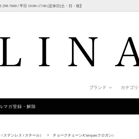
600 / 平日 10:00~17:00 [定休日]土・日・祝】
ブランド
カテゴ
ルマガ登録・解除
NATE（コーリネイト）
s [リード]
クオリティ＞スパイクカラー（プ
交換について]
GAPPAY（ガパイ）
Harnesses [ハーネス]
＜従来タイプ＞スパイクチェー
[海外製品について]
カラー）
シリーズ）
US-K9（ユリウスK9）
y [安全/セーフティ]
ド紹介]
RUFFWEAR（ラフウェア）
Apparel [犬服/ウエア]
[大型犬/超大型犬用のリードの
e [警察犬訓練/警戒訓練]
rmann/インフォメーション
Police Collars[警察犬/警備
German Shepherd Dog/イン
 ハンドル付き＞ヘビーデューテ
＜ドッグショー＞大型犬用 ド
 ステンレス / スチール）
チョークチェーン/Curogan(クロガン)