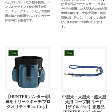
れたエレガントな外観を提供。シ
は 最高品質のカウレザー（牛革）
ンプルデザインで使い勝手が良
を100%使用した大型犬のための訓
く、チョークチェーンなどの訓練
練用首輪です。警察犬訓練・服従
用首輪との併用やスパイクカラー
訓練だけでなく、しつけ、お散歩
休息時にも最適です。
など多目的にご利用いただけま
す。
【HUNTER(ハンター)訓
中型犬・大型犬・超大型
練用トリーツポーチ/プロ
犬用 ロープ製 リード
クオリティ/Blue-Grey】
【ザイル / Seil】正規品
HUNTER（ハンター）