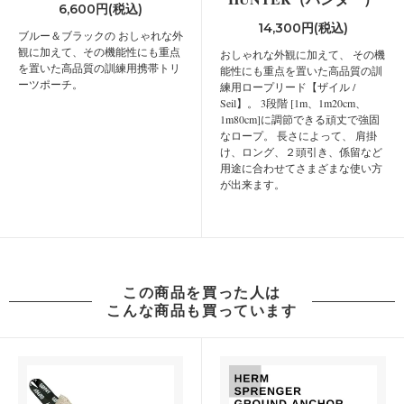
6,600円(税込)
14,300円(税込)
ブルー＆ブラックの おしゃれな外
観に加えて、その機能性にも重点
おしゃれな外観に加えて、 その機
を置いた高品質の訓練用携帯トリ
能性にも重点を置いた高品質の訓
ーツポーチ。
練用ロープリード【ザイル /
Seil】。 3段階 [1m、1m20cm、
1m80cm]に調節できる頑丈で強固
なロープ。 長さによって、 肩掛
け、ロング、２頭引き、係留など
用途に合わせてさまざまな使い方
が出来ます。
この商品を買った人は
こんな商品も買っています