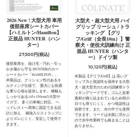
2026 New ! 大型犬用 車用
大型犬・超大型犬用 ハイ
後部座席シートカバー
グリップ リーシュ / トラ
【ハミルトン/Hamilton】
ッキング 【グリ
正規品 HUNTER（ハン
フ/Griff（全長10m）】警
ター）
察犬・使役犬訓練向け 正
規品 HUNTER（ハンタ
27,500円(税込)
ー）ドイツ製
後部座席を、抜け毛・汚れ・引っ
10,120円(税込)
かき傷から守る HUNTERのカー
シートカバー「HAMILTON」。
本製品【グリフ/Griff】は 高いグ
本製品は、クッション性のあるキ
リップ力と視認性を保持する大型
ルティング仕様で、 愛犬にも快適
犬・超大型犬のための訓練用トラ
な乗り心地を提供します。 横幅も
ッキングリードです。ゴムと反射
しっかりある145×150cmの大型サ
素材が織り込まれているため雨の
イズで、 多くの車種に対応。 ヘ
日でも滑りにくく、かつ視認性は
ッドレストへ簡単に固定できる設
抜群です。また、水の中でも使用
計に加え、 補強入りストラップに
できます。リードは水面に浮かぶ
よりズレにくく、安定して使用で
ので水中作業時でも絡まることは
きます。
ありません。