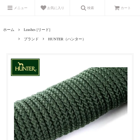
メニュー
お気に入り
検索
カート
ホーム
Leashes [リード]
ブランド
HUNTER（ハンター）