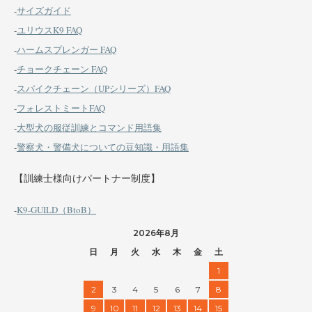
-
サイズガイド
-
ユリウスK9 FAQ
-
ハームスプレンガー FAQ
-
チョークチェーン FAQ
-
スパイクチェーン（UPシリーズ）FAQ
-
フォレストミートFAQ
-
大型犬の服従訓練とコマンド用語集
-
警察犬・警備犬についての豆知識・用語集
【訓練士様向けパートナー制度】
-
K9-GUILD（BtoB）
2026年8月
日
月
火
水
木
金
土
1
2
3
4
5
6
7
8
9
10
11
12
13
14
15