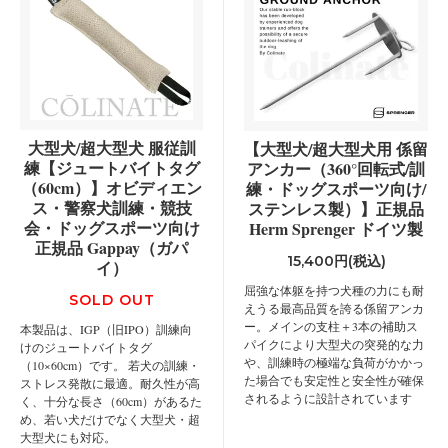
大型犬/超大型犬 服従訓
【大型犬/超大型犬用 係留
練【ジュートバイトタグ
アンカー（360°回転式/訓
（60cm）】オビディエン
練・ドッグスポーツ向け/
ス・警察犬訓練・競技
ステンレス製）】正規品
会・ドッグスポーツ向け
Herm Sprenger ドイツ製
正規品 Gappay（ガパ
15,400円(税込)
イ）
屈強な体躯を持つ犬種の力にも耐
SOLD OUT
えうる最高品質を誇る係留アンカ
ー。メインの支柱＋3本の補助ス
本製品は、IGP（旧IPO）訓練向
パイクにより大型犬の突発的な力
けのジュートバイトタグ
や、訓練時の極端な負荷がかかっ
（10×60cm）です。 若犬の訓練・
た場合でも安定性と安全性が確保
ストレス発散に最適。耐久性が高
されるように設計されています
く、十分な長さ（60cm）があるた
め、若い犬だけでなく大型犬・超
大型犬にも対応。