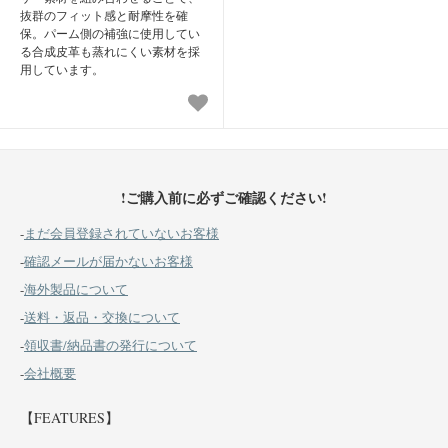
抜群のフィット感と耐摩性を確
保。パーム側の補強に使用してい
る合成皮革も蒸れにくい素材を採
用しています。
!ご購入前に必ずご確認ください!
-
まだ会員登録されていないお客様
-
確認メールが届かないお客様
-
海外製品について
-
送料・返品・交換について
-
領収書/納品書の発行について
-
会社概要
【FEATURES】