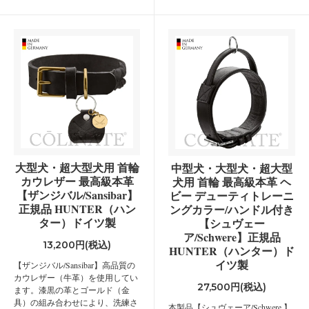
大型犬・超大型犬用 首輪
中型犬・大型犬・超大型
カウレザー 最高級本革
犬用 首輪 最高級本革 ヘ
【ザンジバル/Sansibar】
ビー デューティトレーニ
正規品 HUNTER（ハン
ングカラー/ハンドル付き
ター）ドイツ製
【シュヴェー
ア/Schwere】正規品
13,200円(税込)
HUNTER（ハンター）ド
イツ製
【ザンジバル/Sansibar】高品質の
カウレザー（牛革）を使用してい
27,500円(税込)
ます。漆黒の革とゴールド（金
具）の組み合わせにより、洗練さ
本製品【シュヴェーア/Schwere 】