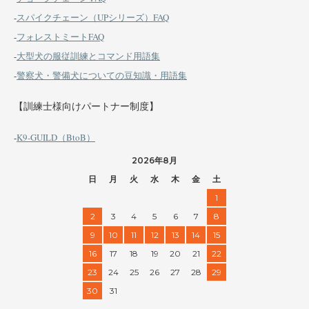
-
スパイクチェーン（UPシリーズ）FAQ
-
フォレストミートFAQ
-
大型犬の服従訓練とコマンド用語集
-
警察犬・警備犬についての豆知識・用語集
【訓練士様向けパートナー制度】
-
K9-GUILD（BtoB）
2026年8月
日
月
火
水
木
金
土
1
2
3
4
5
6
7
8
9
10
11
12
13
14
15
16
17
18
19
20
21
22
23
24
25
26
27
28
29
30
31