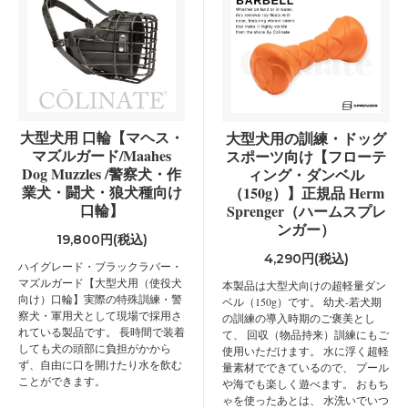
大型犬用 口輪【マヘス・
大型犬用の訓練・ドッグ
マズルガード/Maahes
スポーツ向け【フローテ
Dog Muzzles /警察犬・作
ィング・ダンベル
業犬・闘犬・狼犬種向け
（150g）】正規品 Herm
口輪】
Sprenger（ハームスプレ
ンガー）
19,800円(税込)
4,290円(税込)
ハイグレード・ブラックラバー・
マズルガード【大型犬用（使役犬
本製品は大型犬向けの超軽量ダン
向け）口輪】実際の特殊訓練・警
ベル（150g）です。 幼犬-若犬期
察犬・軍用犬として現場で採用さ
の訓練の導入時期のご褒美とし
れている製品です。 長時間で装着
て、 回収（物品持来）訓練にもご
しても犬の頭部に負担がかから
使用いただけます。 水に浮く超軽
ず、自由に口を開けたり水を飲む
量素材でできているので、 プール
ことができます。
や海でも楽しく遊べます。 おもち
ゃを使ったあとは、 水洗いでいつ