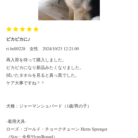
ピカピカに♪
ri.bell0228
女性
2024/10/23 12:21:00
再入荷を待って購入しました。
ピカピカになり新品みたくなりました。
拭いたタオルを見ると真っ黒でした。
ケア大事ですね＾＾
犬種：ジャーマンシェパード（1歳/男の子）
-着用犬具-
ローズ・ゴールド・チョークチェーン Herm Sprenger
（Size：全長55cm/Round）