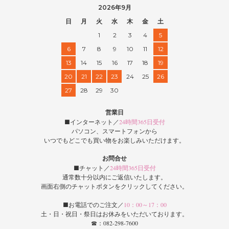
2026年9月
日
月
火
水
木
金
土
1
2
3
4
5
6
7
8
9
10
11
12
13
14
15
16
17
18
19
20
21
22
23
24
25
26
27
28
29
30
営業日
■インターネット／
24時間365日受付
パソコン、スマートフォンから
いつでもどこでも買い物をお楽しみいただけます。
お問合せ
■チャット／
24時間365日受付
通常数十分以内にご返信いたします。
画面右側のチャットボタンをクリックしてください。
■お電話でのご注文／
10：00～17：00
土・日・祝日・祭日はお休みをいただいております。
☎：082-298-7600