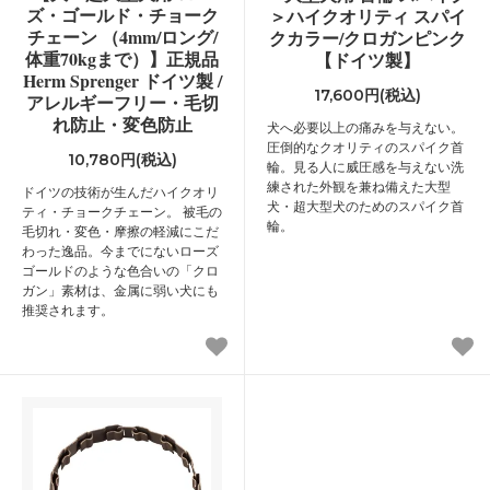
ズ・ゴールド・チョーク
＞ハイクオリティ スパイ
チェーン （4mm/ロング/
クカラー/クロガンピンク
体重70kgまで）】正規品
【ドイツ製】
Herm Sprenger ドイツ製 /
17,600円(税込)
アレルギーフリー・毛切
れ防止・変色防止
犬へ必要以上の痛みを与えない。
圧倒的なクオリティのスパイク首
10,780円(税込)
輪。見る人に威圧感を与えない洗
練された外観を兼ね備えた大型
ドイツの技術が生んだハイクオリ
犬・超大型犬のためのスパイク首
ティ・チョークチェーン。 被毛の
輪。
毛切れ・変色・摩擦の軽減にこだ
わった逸品。今までにないローズ
ゴールドのような色合いの「クロ
ガン」素材は、金属に弱い犬にも
推奨されます。