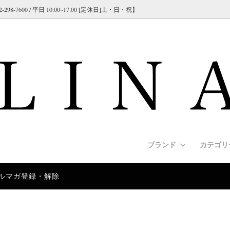
600 / 平日 10:00~17:00 [定休日]土・日・祝】
ブランド
カテゴ
ルマガ登録・解除
NATE（コーリネイト）
s [リード]
クオリティ＞スパイクカラー（プ
交換について]
GAPPAY（ガパイ）
Harnesses [ハーネス]
＜従来タイプ＞スパイクチェー
[海外製品について]
カラー）
シリーズ）
US-K9（ユリウスK9）
y [安全/セーフティ]
ド紹介]
RUFFWEAR（ラフウェア）
Apparel [犬服/ウエア]
[大型犬/超大型犬用のリードの
e [警察犬訓練/警戒訓練]
rmann/インフォメーション
Police Collars[警察犬/警備
German Shepherd Dog/イン
 ハンドル付き＞ヘビーデューテ
＜ドッグショー＞大型犬用 ド