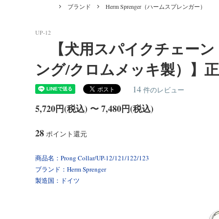
Forest Meat（フォレストミート）
あるご質問]
ィート
ブランド
Herm Sprenger（ハームスプレンガー）
Dog Treats [ おやつ ]
Belgian Malinois/インフォメーション
Bowls
Americ
＜Bite Tug＞バイトタグ（噛むおもち
＜反射
ション
ゃ）
（ユリウ
UP-12
【犬用スパイクチェーン
Golden Retriever/インフォメーション
Boxe
＜ラバー＞首輪・リード
＜ビオ
ング/クロムメッキ製）】正規品 He
Siberian Husky/インフォメーション
Weim
14
件のレビュー
5,720円(税込) 〜 7,480円(税込)
Bernese Mountain Dog/インフォメーショ
Borde
ン
28
ポイント還元
Airedale Terrier/インフォメーション
Akit
商品名：Prong Collar/UP-12/121/122/123
Dogo Canario/インフォメーション
Leonb
ブランド：Herm Sprenger
製造国：ドイツ
White Swiss Shepherd Dog/インフォメー
Wolf
ション