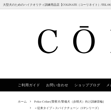
大型犬のためのハイクオリティ訓練用品店【COLINATE（コーリネイト）/TEL:082-298-7
ご利用ガイド
お問い合わせ
ショップブログ
メ
Herm Sprenger（ハームスプレンガー）
Collars [首輪]
＜チェーン 首輪＞チョークチェーン
[ご注文の流れ／メールが届かない場合]
COLI
Leashe
＜ハイ
[返品・
（クロガン / シャドー / ステンレス / ス
ロング
Chilly Dogs（チリードッグス）
Training [訓練補助アイテム]
[サイズガイド]
JULI
Safet
[ブラン
チール）
ホーム
Police Collars[警察犬/警備犬（歩哨犬）向け訓練首輪]
Brushes [ブラシ/ケア用品]
FAQ 02 [チョークチェーンについてよく
Polic
Dobe
＜首輪 革＞レザーカラー
＜首輪
＜従来タイプ＞スパイクチェーン（UPシリーズ）