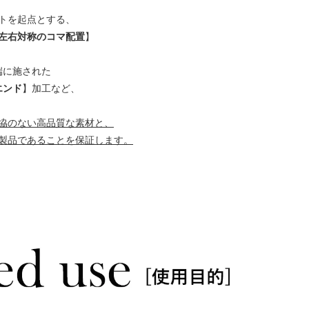
トを起点とする、
左右対称のコマ配置
】
端に施された
エンド
】加工など、
協のない高品質な素材と、
製品であることを保証します。