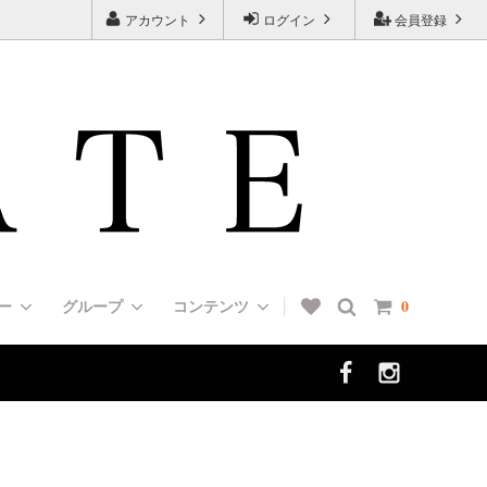
アカウント
ログイン
会員登録
リー
グループ
コンテンツ
0
ン（UP
HUNTER（ハンター）
Muzzles [口輪/マズルガード]
＜エルゴノミクス＞デザインカラー
[７タイプの首輪の種類と特徴一覧]
選び方]
ALL DOGS ARE BEAUTIFUL（チャリ
Boots [犬靴/ブーツ]
FAQ 01 [よくあるご質問]
ティ・ドッグ・コレクション）
犬（歩哨犬）
フォメーシ
Dog Tag [ドッグタグ]
Rottweiler/インフォメーション
ッグショ
＜肩がけリード＞ショルダーリード（ダ