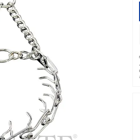
 Shorthaired Pointer/インフォメ
Labrador Retriever/インフ
ン
slovakian Wolfdog（CzW）/イン
ーション