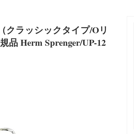
向け訓練首輪]
ョン
レーニングカラー
ーカラー
 [食器/フードボウル]
an Pit Bull Terrier/インフォメー
Lovers' Dog Jewelry [大型
Belgian Tervuren/インフォメ
・蓄光＞オリジナルネームタグ
＜警察犬・使役犬向け＞刺繍・
リー]
スK9）
（凹凸）ラベル
（クラッシックタイプ/Oリ
r/インフォメーション
Great Dane/インフォメーショ
タン＞首輪・リード
＜プロテクション＞防衛片袖+
rm Sprenger/UP-12
araner/インフォメーション
Rhodesian Ridgeback/イン
ン
r Collie/インフォメーション
Newfoundland/インフォメー
a（秋田犬）/インフォメーション
Bull Terrier/インフォメーショ
erger/インフォメーション
Flat-Coated Retriever/イ
ン
 Dog/インフォメーション
Great Pyrenees/インフォメー