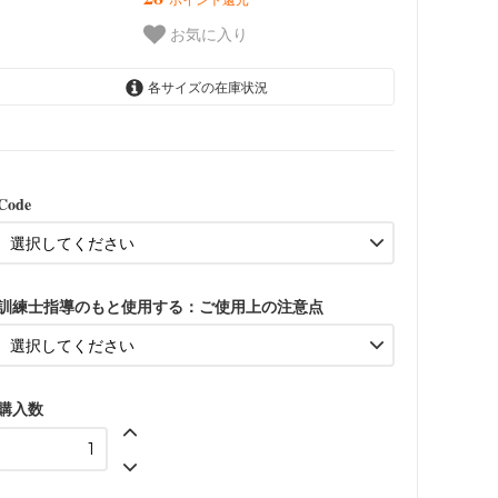
お気に入り
各サイズの在庫状況
UP-12（41cm）：小型犬用 / 体
重30kgまで
Code
5,720円(税込)
UP-121（55cm）：中型-大型犬
用 / 体重35kgまで
6,380円(税込)
訓練士指導のもと使用する：ご使用上の注意点
UP-122（58cm）：大型犬用 /
体重40kgまで
6,930円(税込)
UP-123（63cm）：大型-超大型
購入数
犬用 / 体重70kgまで
7,480円(税込)