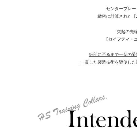
センタープレー
緻密に計算された【
突起の先
セイフティ・
【
細部に至るまで一切の妥
一貫した製造技術を駆使した