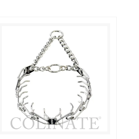
ブルリード）
犬のアクセサ
ーション
Outlet [アウトレット]
Dogo Argentino/インフォメーション
エンボス
＜2頭引用＞チェーンリード
ン
Australian Shepherd/インフォメーショ
カバー
ブランド
ン
フォメーショ
Italian Corso Dog/インフォメーション
ション
Tosa(土佐犬)/インフォメーション
ン
Poodle (Standard)/インフォメーション
ンフォメーショ
Mastiff/インフォメーション
ション
German Pinscher/インフォメーション