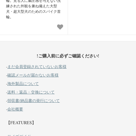
輪。見る人に威圧感を与えない洗
練された外観を兼ね備えた大型
犬・超大型犬のためのスパイク首
輪。
!ご購入前に必ずご確認ください!
-
まだ会員登録されていないお客様
-
確認メールが届かないお客様
-
海外製品について
-
送料・返品・交換について
-
領収書/納品書の発行について
-
会社概要
【FEATURES】