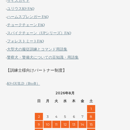
-
サイズガイド
-
ユリウスK9 FAQ
-
ハームスプレンガー FAQ
-
チョークチェーン FAQ
-
スパイクチェーン（UPシリーズ）FAQ
-
フォレストミートFAQ
-
大型犬の服従訓練とコマンド用語集
-
警察犬・警備犬についての豆知識・用語集
【訓練士様向けパートナー制度】
-
K9-GUILD（BtoB）
2026年8月
日
月
火
水
木
金
土
1
2
3
4
5
6
7
8
9
10
11
12
13
14
15