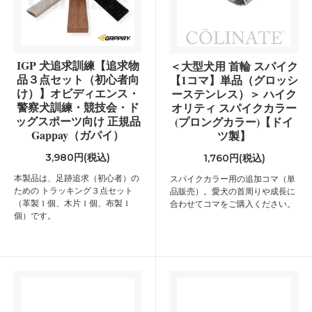
IGP 犬追求訓練【追求物
＜大型犬用 首輪 スパイク
品３点セット（初心者向
【1コマ】単品（グロッシ
け）】オビディエンス・
ーステンレス）＞ ハイク
警察犬訓練・競技会・ド
オリティ スパイクカラー
ッグスポーツ向け 正規品
(プロングカラー)【ドイ
Gappay（ガパイ）
ツ製】
3,980円(税込)
1,760円(税込)
本製品は、足跡追求（初心者）の
スパイクカラー用の追加コマ（単
ための トラッキング３点セット
品販売）。愛犬の首周りや成長に
（革製 1 個、木片 1 個、布製 1
合わせてコマをご購入ください。
個）です。