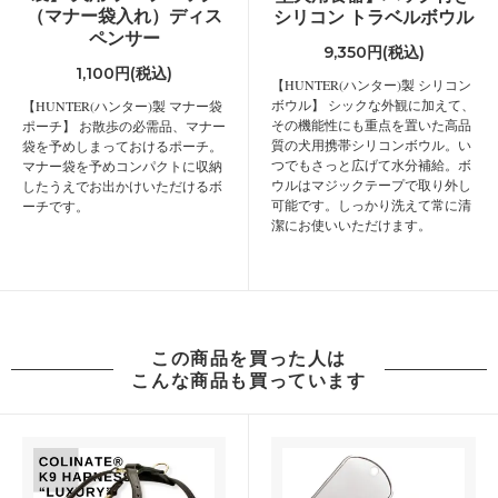
（マナー袋入れ）ディス
シリコン トラベルボウル
ペンサー
9,350円(税込)
1,100円(税込)
【HUNTER(ハンター)製 シリコン
ボウル】 シックな外観に加えて、
【HUNTER(ハンター)製 マナー袋
その機能性にも重点を置いた高品
ポーチ】 お散歩の必需品、マナー
質の犬用携帯シリコンボウル。い
袋を予めしまっておけるポーチ。
つでもさっと広げて水分補給。ボ
マナー袋を予めコンパクトに収納
ウルはマジックテープで取り外し
したうえでお出かけいただけるボ
可能です。しっかり洗えて常に清
ーチです。
潔にお使いいただけます。
この商品を買った人は
こんな商品も買っています