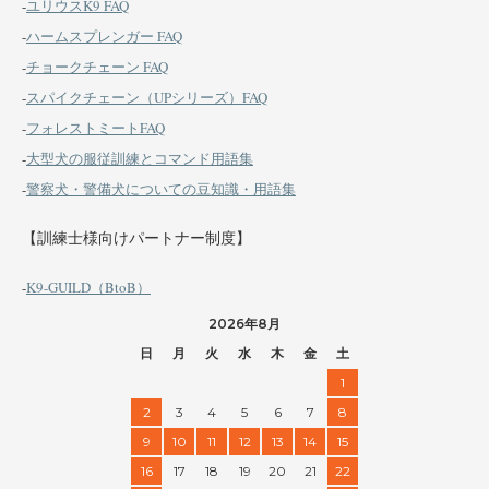
-
ユリウスK9 FAQ
-
ハームスプレンガー FAQ
-
チョークチェーン FAQ
-
スパイクチェーン（UPシリーズ）FAQ
-
フォレストミートFAQ
-
大型犬の服従訓練とコマンド用語集
-
警察犬・警備犬についての豆知識・用語集
【訓練士様向けパートナー制度】
-
K9-GUILD（BtoB）
2026年8月
日
月
火
水
木
金
土
1
2
3
4
5
6
7
8
9
10
11
12
13
14
15
16
17
18
19
20
21
22