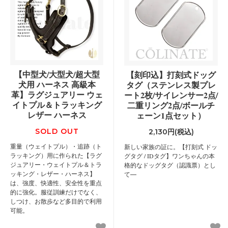
【中型犬/大型犬/超大型
【刻印込】打刻式ドッグ
犬用 ハーネス 高級本
タグ（ステンレス製プレ
革】ラグジュアリー ウェ
ート2枚/サイレンサー2点/
イトプル＆トラッキング
二重リング2点/ボールチ
レザー ハーネス
ェーン1点セット）
SOLD OUT
2,130円(税込)
重量（ウェイトプル）・追跡（ト
新しい家族の証に。【打刻式 ドッ
ラッキング）用に作られた【ラグ
グタグ / IDタグ】ワンちゃんの本
ジュアリー・ウェイトプル＆トラ
格的なドッグタグ（認識票）とし
ッキング・レザー・ハーネス】
て―
は、強度、快適性、安全性を重点
的に強化。服従訓練だけでなく、
しつけ、お散歩など多目的で利用
可能。