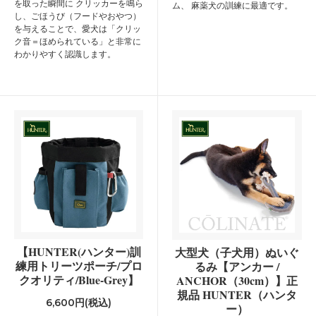
を取った瞬間に クリッカーを鳴ら
ム、 麻薬犬の訓練に最適です。
し、ごほうび（フードやおやつ）
を与えることで、愛犬は「クリッ
ク音＝ほめられている」と非常に
わかりやすく認識します。
【HUNTER(ハンター)訓
大型犬（子犬用）ぬいぐ
練用トリーツポーチ/プロ
るみ【アンカー /
クオリティ/Blue-Grey】
ANCHOR（30cm）】正
規品 HUNTER（ハンタ
6,600円(税込)
ー）