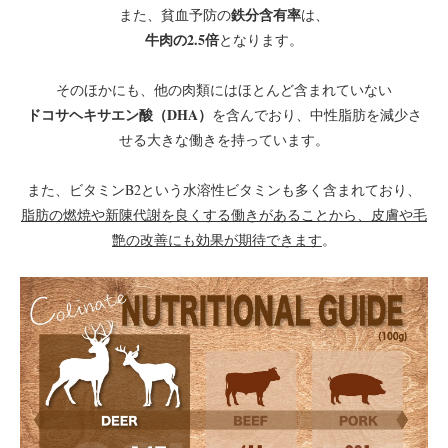
鉄分含有率
また、貧血予防の
は、
牛肉の2.5倍
となります。
そのほかにも、他の肉類にはほとんど含まれていない
ドコサヘキサエン酸（DHA）
を含んでおり、中性脂肪を減少さ
せる大きな働きを持っています。
また、ビタミンB2という水溶性ビタミンも多く含まれており、
脂肪の燃焼や新陳代謝を良くする働きがあることから、皮膚や毛
艶の改善にも効果が期待できます
。