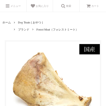
メニュー
お気に入り
検索
カート
ホーム
Dog Treats [ おやつ ]
ブランド
Forest Meat（フォレストミート）