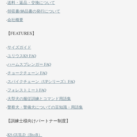
-
送料・返品・交換について
-
領収書/納品書の発行について
-
会社概要
【FEATURES】
-
サイズガイド
-
ユリウスK9 FAQ
-
ハームスプレンガー FAQ
-
チョークチェーン FAQ
-
スパイクチェーン（UPシリーズ）FAQ
-
フォレストミートFAQ
-
大型犬の服従訓練とコマンド用語集
-
警察犬・警備犬についての豆知識・用語集
【訓練士様向けパートナー制度】
-
K9-GUILD（BtoB）