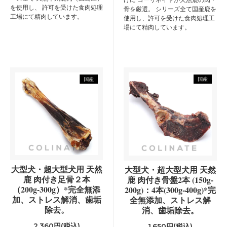
を使用し、 許可を受けた食肉処理
骨を厳選。 シリーズ全て国産鹿を
工場にて精肉しています。
使用し、許可を受けた食肉処理工
場にて精肉しています。
大型犬・超大型犬用 天然
大型犬・超大型犬用 天然
鹿 肉付き足骨２本
鹿 肉付き骨盤2本 (150g-
（200g-300g）*完全無添
200g)：4本(300g-400g)*完
加、ストレス解消、歯垢
全無添加、ストレス解
除去。
消、歯垢除去。
2,360円(税込)
1,650円(税込)