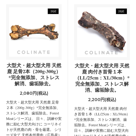
大型犬・超大型犬用 天然
大型犬・超大型犬用 天然
鹿 足骨2本（200g-300g）
鹿 肉付き首骨１本
*完全無添加、ストレス
（LL/25cm：XL/30cm）*
解消、歯垢除去。
完全無添加、ストレス解
消、歯垢除去。
2,080円(税込)
2,200円(税込)
大型犬・超大型犬用 天然鹿 足骨
２本（200g-300g）*完全無添加、
大型犬・超大型犬用 天然鹿 肉付
ストレス解消、歯垢除去。Forest
き首骨１本（LL/25cm：XL/30cm）
Meatシリーズは、 日々、訓練や実
*完全無添加、ストレス解消、歯
務に励む大型犬向けに コーリネイ
垢除去。Forest Meatシリーズは、
トが天然鹿の肉・骨を厳選。 シリ
日々、訓練や実務に励む大型犬向
ーズ全て 天然本州鹿肉（広島産）
けに コーリネイトが天然鹿の肉・