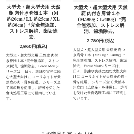
大型犬・超大型犬用 天然
大型犬・超大型犬用 天然
鹿 肉付き脊髄１本 （M
鹿 肉付き肩骨１本
約20cm / LL 約25cm / XL
（M/300g：L/400g）*完
約30cm）*完全無添加、
全無添加、ストレス解
ストレス解消、歯垢除
消、歯垢除去。
去。
2,780円(税込)
2,860円(税込)
大型犬・超大型犬用 天然鹿 肉つ
き肩骨１本（M/300g：L/400g）*
大型犬・超大型犬用 天然鹿 肉付
完全無添加、ストレス解消、歯垢
き脊髄１本 *完全無添加、ストレ
除去。Forest Meatシリーズは、
ス解消、歯垢除去。Forest Meatシ
日々、訓練や実務に励む大型犬向
リーズは、 日々、訓練や実務に励
けに コーリネイトが天然鹿の肉・
む大型犬向けに コーリネイトが天
骨を厳選。 シリーズ全て 天然本
然鹿の肉・骨を厳選。 シリーズ全
州鹿肉（広島産）を使用し、 許可
て国産鹿を使用し、許可を受けた
を受けた食肉処理工場にて精肉し
食肉処理工場にて精肉していま
ています。
す。
この商品を買った人は