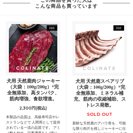
こんな商品も買っています
犬用 天然鹿肉ジャーキー
犬用 天然鹿スペアリブ
（大袋：100g/200g）*完
（大袋：100g/200g）*完
全無添加、高タンパク、
全無添加、ミネラル補
筋肉増強、食欲増進。
充、筋肉の収縮補助、ス
トレス発散。
2,300円(税込)
SOLD OUT
本製品の品質は、高級寿司店やレ
ストランなどで 人間用として提供
新鮮な天然鹿のアバラ骨を、可能
されている一流の品質です。 アミ
な限り肉片を残しジャーキーに仕
ノ酸を始め、栄養濃度を3~4倍に