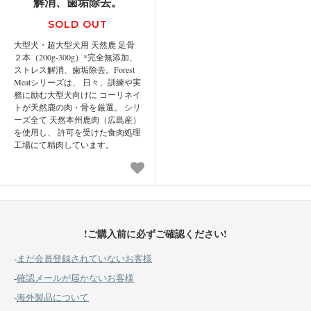
解消、歯垢除去。
SOLD OUT
大型犬・超大型犬用 天然鹿 足骨
２本（200g-300g）*完全無添加、
ストレス解消、歯垢除去。Forest
Meatシリーズは、 日々、訓練や実
務に励む大型犬向けに コーリネイ
トが天然鹿の肉・骨を厳選。 シリ
ーズ全て 天然本州鹿肉（広島産）
を使用し、 許可を受けた食肉処理
工場にて精肉しています。
!ご購入前に必ずご確認ください!
-
まだ会員登録されていないお客様
-
確認メールが届かないお客様
-
海外製品について