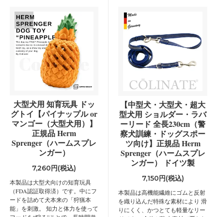
大型犬用 知育玩具 ドッ
【中型犬・大型犬・超大
グトイ【パイナップル or
型犬用 ショルダー・ラバ
マンゴー（大型犬用）】
ーリード 全長230cm（警
正規品 Herm
察犬訓練・ドッグスポー
Sprenger（ハームスプレ
ツ向け】正規品 Herm
ンガー）
Sprenger（ハームスプレ
ンガー） ドイツ製
7,260円(税込)
7,150円(税込)
本製品は大型犬向けの知育玩具
（FDA認証取得済）です。中にフ
本製品は高機能繊維にゴムと反射
ードを詰めて犬本来の「狩猟本
を織り込んだ特殊な素材により 滑
能」を刺激。 知力と体力を使って
りにくく、かつとても軽量なリー
フードを“狩る”ことで、長時間遊