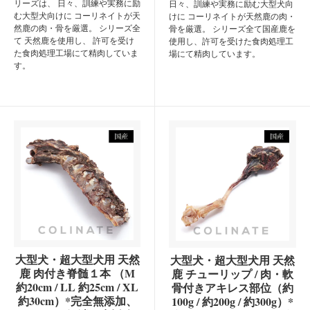
リーズは、 日々、訓練や実務に励
日々、訓練や実務に励む大型犬向
む大型犬向けに コーリネイトが天
けに コーリネイトが天然鹿の肉・
然鹿の肉・骨を厳選。 シリーズ全
骨を厳選。 シリーズ全て国産鹿を
て 天然鹿を使用し、 許可を受け
使用し、許可を受けた食肉処理工
た食肉処理工場にて精肉していま
場にて精肉しています。
す。
大型犬・超大型犬用 天然
大型犬・超大型犬用 天然
鹿 肉付き脊髄１本 （M
鹿 チューリップ / 肉・軟
約20cm / LL 約25cm / XL
骨付きアキレス部位（約
約30cm）*完全無添加、
100g / 約200g / 約300g）*