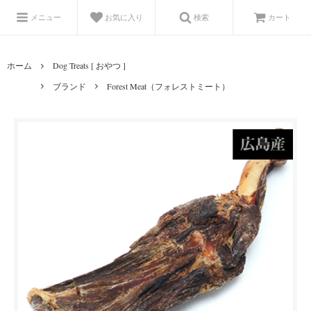
メニュー
お気に入り
検索
カート
ホーム
Dog Treats [ おやつ ]
ブランド
Forest Meat（フォレストミート）