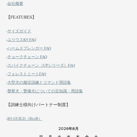
-
会社概要
【FEATURES】
-
サイズガイド
-
ユリウスK9 FAQ
-
ハームスプレンガー FAQ
-
チョークチェーン FAQ
-
スパイクチェーン（UPシリーズ）FAQ
-
フォレストミートFAQ
-
大型犬の服従訓練とコマンド用語集
-
警察犬・警備犬についての豆知識・用語集
【訓練士様向けパートナー制度】
-
K9-GUILD（BtoB）
2026年8月
日
月
火
水
木
金
土