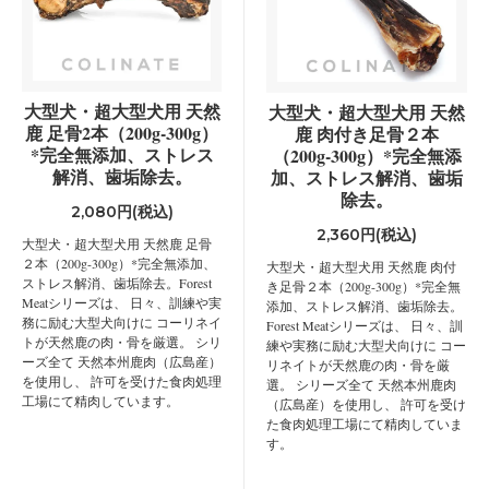
大型犬・超大型犬用 天然
大型犬・超大型犬用 天然
鹿 足骨2本（200g-300g）
鹿 肉付き足骨２本
*完全無添加、ストレス
（200g-300g）*完全無添
解消、歯垢除去。
加、ストレス解消、歯垢
除去。
2,080円(税込)
2,360円(税込)
大型犬・超大型犬用 天然鹿 足骨
２本（200g-300g）*完全無添加、
大型犬・超大型犬用 天然鹿 肉付
ストレス解消、歯垢除去。Forest
き足骨２本（200g-300g）*完全無
Meatシリーズは、 日々、訓練や実
添加、ストレス解消、歯垢除去。
務に励む大型犬向けに コーリネイ
Forest Meatシリーズは、 日々、訓
トが天然鹿の肉・骨を厳選。 シリ
練や実務に励む大型犬向けに コー
ーズ全て 天然本州鹿肉（広島産）
リネイトが天然鹿の肉・骨を厳
を使用し、 許可を受けた食肉処理
選。 シリーズ全て 天然本州鹿肉
工場にて精肉しています。
（広島産）を使用し、 許可を受け
た食肉処理工場にて精肉していま
す。