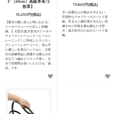
ド （60cm）高級本革/２
17,600円(税込)
枚革】
犬へ必要以上の痛みを与えない。
10,200円(税込)
圧倒的なクオリティのスパイク首
輪。見る人に威圧感を与えない洗
【愛犬の横に並んだ時にわかる。
練された外観を兼ね備えた大型
リーダーウォークの正しい距離
犬・超大型犬のためのスパイク首
感。】大型犬/超大型犬のリーダー
輪。
ウォークトレーニング（ヒールト
レーニング）に特化したストロン
グショートレザーリード。持ち手
に優しい丸革のハンドルに、大型
犬の訓練用品に精通する職人の丈
夫な三つ編みとステッチ使い。丈
夫で長期間お使いいただける「逸
品」です。