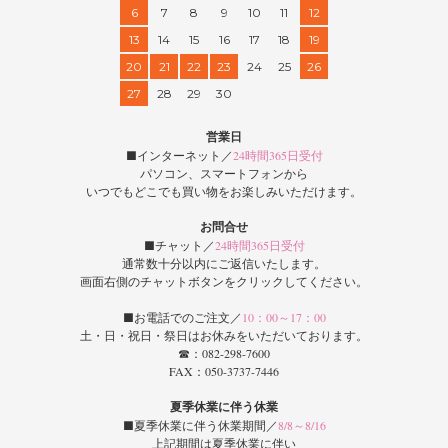
6
7
8
9
10
11
12
13
14
15
16
17
18
19
20
21
22
23
24
25
26
27
28
29
30
営業日
■インターネット／
24時間365日受付
パソコン、スマートフォンから
いつでもどこでも買い物をお楽しみいただけます。
お問合せ
■チャット／
24時間365日受付
通常数十分以内にご返信いたします。
画面右側のチャットボタンをクリックしてください。
■お電話でのご注文／
10：00～17：00
土・日・祝日・祭日はお休みをいただいております。
☎：082-298-7600
FAX：050-3737-7446
夏季休業に伴う休業
■夏季休業に伴う休業期間／
8/8～8/16
上記期間は夏季休業に伴い