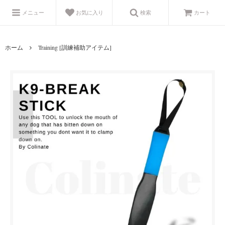
メニュー
お気に入り
検索
カート
ホーム
Training [訓練補助アイテム]