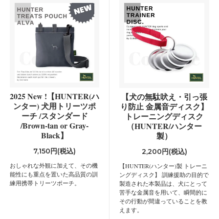
2025 New !【HUNTER(ハ
【犬の無駄吠え・引っ張
ンター) 犬用トリーツポ
り防止 金属音ディスク】
ーチ /スタンダード
トレーニングディスク
/Brown-tan or Gray-
（HUNTER/ハンター
Black】
製）
7,150円(税込)
2,200円(税込)
おしゃれな外観に加えて、その機
【HUNTER(ハンター)製 トレーニ
能性にも重点を置いた高品質の訓
ングディスク】 訓練援助の目的で
練用携帯トリーツポーチ。
製造された本製品は、犬にとって
苦手な金属音を用いて、瞬間的に
その行動が間違っていることを教
えます。