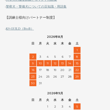
-
警察犬・警備犬についての豆知識・用語集
【訓練士様向けパートナー制度】
-
K9-GUILD（BtoB）
2026年8月
日
月
火
水
木
金
土
1
2
3
4
5
6
7
8
9
10
11
12
13
14
15
16
17
18
19
20
21
22
23
24
25
26
27
28
29
30
31
2026年9月
日
月
火
水
木
金
土
1
2
3
4
5