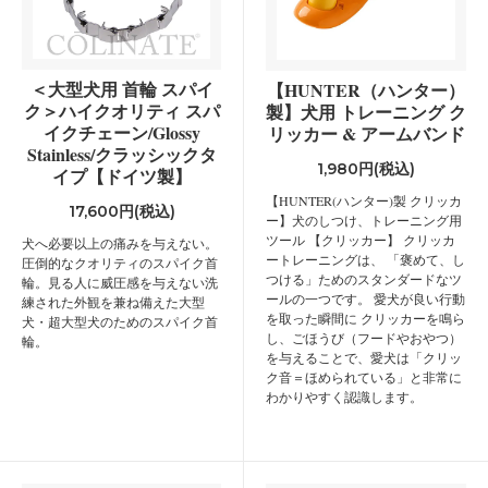
＜大型犬用 首輪 スパイ
【HUNTER（ハンター）
ク＞ハイクオリティ スパ
製】犬用 トレーニング ク
イクチェーン/Glossy
リッカー & アームバンド
Stainless/クラッシックタ
1,980円(税込)
イプ【ドイツ製】
【HUNTER(ハンター)製 クリッカ
17,600円(税込)
ー】犬のしつけ、トレーニング用
ツール 【クリッカー】 クリッカ
犬へ必要以上の痛みを与えない。
ートレーニングは、 「褒めて、し
圧倒的なクオリティのスパイク首
つける」ためのスタンダードなツ
輪。見る人に威圧感を与えない洗
ールの一つです。 愛犬が良い行動
練された外観を兼ね備えた大型
を取った瞬間に クリッカーを鳴ら
犬・超大型犬のためのスパイク首
し、ごほうび（フードやおやつ）
輪。
を与えることで、愛犬は「クリッ
ク音＝ほめられている」と非常に
わかりやすく認識します。