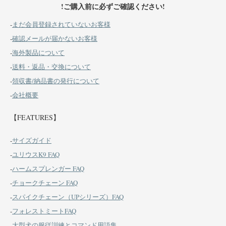
!ご購入前に必ずご確認ください!
-
まだ会員登録されていないお客様
-
確認メールが届かないお客様
-
海外製品について
-
送料・返品・交換について
-
領収書/納品書の発行について
-
会社概要
【FEATURES】
-
サイズガイド
-
ユリウスK9 FAQ
-
ハームスプレンガー FAQ
-
チョークチェーン FAQ
-
スパイクチェーン（UPシリーズ）FAQ
-
フォレストミートFAQ
-
大型犬の服従訓練とコマンド用語集