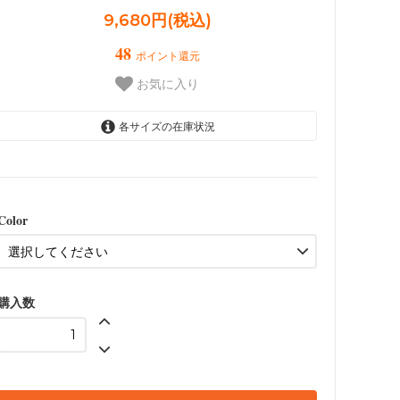
9,680円(税込)
48
ポイント還元
お気に入り
各サイズの在庫状況
Classic Black (ブラック) + ブラ
ックフック（ステンレス製）
Classic Blue（クラシック・ブ
ルー）+ シルバーフック（ステ
Color
ンレス製）
購入数