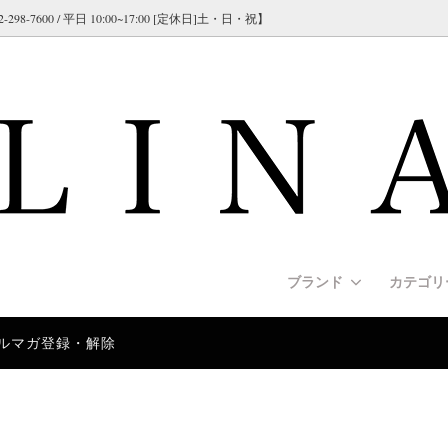
600 / 平日 10:00~17:00 [定休日]土・日・祝】
ブランド
カテゴ
ルマガ登録・解除
NATE（コーリネイト）
s [リード]
クオリティ＞スパイクカラー（プ
交換について]
GAPPAY（ガパイ）
Harnesses [ハーネス]
＜従来タイプ＞スパイクチェー
[海外製品について]
カラー）
シリーズ）
US-K9（ユリウスK9）
y [安全/セーフティ]
ド紹介]
RUFFWEAR（ラフウェア）
Apparel [犬服/ウエア]
[大型犬/超大型犬用のリードの
e [警察犬訓練/警戒訓練]
rmann/インフォメーション
Police Collars[警察犬/警備
German Shepherd Dog/イン
 ハンドル付き＞ヘビーデューテ
＜ドッグショー＞大型犬用 ド