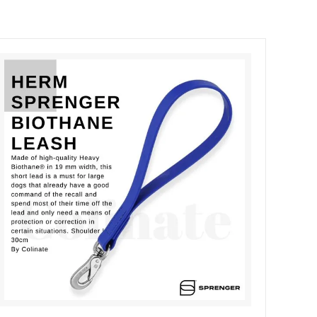
ブルリード）
犬のアクセサ
ーション
Outlet [アウトレット]
Dogo Argentino/インフォメーション
エンボス
＜2頭引用＞チェーンリード
ン
Australian Shepherd/インフォメーショ
カバー
ブランド
ン
フォメーショ
Italian Corso Dog/インフォメーション
ション
Tosa(土佐犬)/インフォメーション
ン
Poodle (Standard)/インフォメーション
ンフォメーショ
Mastiff/インフォメーション
ション
German Pinscher/インフォメーション