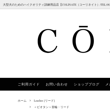
大型犬のためのハイクオリティ訓練用品店【COLINATE（コーリネイト）/TEL:082-298-7
ご利用ガイド
お問い合わせ
ショップブログ
メ
Herm Sprenger（ハームスプレンガー）
Collars [首輪]
＜チェーン 首輪＞チョークチェーン
[ご注文の流れ／メールが届かない場合]
COLI
Leashe
＜ハイ
[返品・
（クロガン / シャドー / ステンレス / ス
ロング
Chilly Dogs（チリードッグス）
Training [訓練補助アイテム]
[サイズガイド]
JULI
Safet
[ブラン
チール）
ホーム
Leashes [リード]
Brushes [ブラシ/ケア用品]
FAQ 02 [チョークチェーンについてよく
Polic
Dobe
＜首輪 革＞レザーカラー
＜首輪
＜ビオタン＞首輪・リード