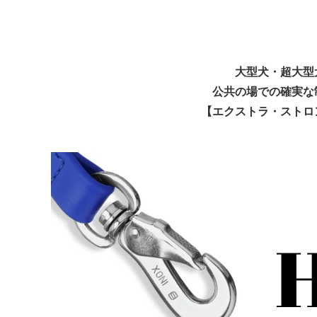
Alabai/インフォメーション
German
ーショ
ST.BERNARD/インフォメーション
Czecho
フォメ
大型犬・超大型
公共の場での確実な
【エクストラ・ストロ