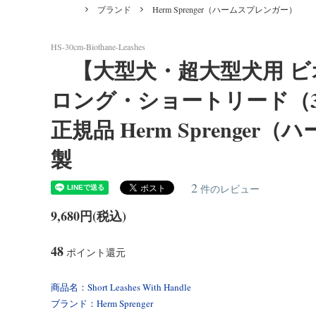
Forest Meat（フォレストミート）
あるご質問]
ィート
ブランド
Herm Sprenger（ハームスプレンガー）
Dog Treats [ おやつ ]
Belgian Malinois/インフォメーション
Bowls
Americ
＜Bite Tug＞バイトタグ（噛むおもち
＜反射
ション
ゃ）
（ユリウ
HS-30cm-Biothane-Leashes
【大型犬・超大型犬用 
Golden Retriever/インフォメーション
Boxe
＜ラバー＞首輪・リード
＜ビオ
ロング・ショートリード（30c
Siberian Husky/インフォメーション
Weim
正規品 Herm Sprenge
製
Bernese Mountain Dog/インフォメーショ
Borde
ン
2
件のレビュー
Airedale Terrier/インフォメーション
Akit
9,680円(税込)
Dogo Canario/インフォメーション
Leonb
48
ポイント還元
White Swiss Shepherd Dog/インフォメー
Wolf
商品名：Short Leashes With Handle
ション
ブランド：Herm Sprenger