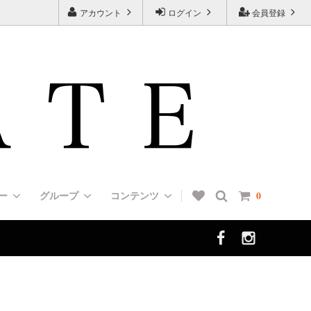
アカウント
ログイン
会員登録
リー
グループ
コンテンツ
0
ン（UP
HUNTER（ハンター）
Muzzles [口輪/マズルガード]
＜エルゴノミクス＞デザインカラー
[７タイプの首輪の種類と特徴一覧]
選び方]
ALL DOGS ARE BEAUTIFUL（チャリ
Boots [犬靴/ブーツ]
FAQ 01 [よくあるご質問]
ティ・ドッグ・コレクション）
犬（歩哨犬）
フォメーシ
Dog Tag [ドッグタグ]
Rottweiler/インフォメーション
ッグショ
＜肩がけリード＞ショルダーリード（ダ