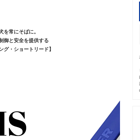
 Shorthaired Pointer/インフォメ
Labrador Retriever/インフ
ン
slovakian Wolfdog（CzW）/イン
ーション
犬を常にそばに。
制御と安全を提供する
ング・ショートリード】