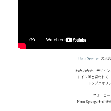
Herm Sprenger
の犬具
独自の合金、デザイン
ドイツ製と謳われて
トップクオリ
当店「コー
Herm Sprenger