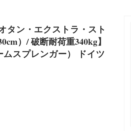
向け訓練首輪]
ョン
レーニングカラー
ーカラー
 [食器/フードボウル]
an Pit Bull Terrier/インフォメー
Lovers' Dog Jewelry [大型
Belgian Tervuren/インフォメ
・蓄光＞オリジナルネームタグ
＜警察犬・使役犬向け＞刺繍・
リー]
スK9）
（凹凸）ラベル
ビオタン・エクストラ・スト
r/インフォメーション
Great Dane/インフォメーショ
タン＞首輪・リード
＜プロテクション＞防衛片袖+
m）/ 破断耐荷重340kg】
araner/インフォメーション
Rhodesian Ridgeback/イン
r（ハームスプレンガー） ドイツ
ン
r Collie/インフォメーション
Newfoundland/インフォメー
a（秋田犬）/インフォメーション
Bull Terrier/インフォメーショ
erger/インフォメーション
Flat-Coated Retriever/イ
ン
 Dog/インフォメーション
Great Pyrenees/インフォメー