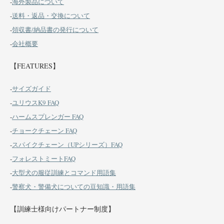
-
海外製品について
-
送料・返品・交換について
-
領収書/納品書の発行について
-
会社概要
【FEATURES】
-
サイズガイド
-
ユリウスK9 FAQ
-
ハームスプレンガー FAQ
-
チョークチェーン FAQ
-
スパイクチェーン（UPシリーズ）FAQ
-
フォレストミートFAQ
-
大型犬の服従訓練とコマンド用語集
-
警察犬・警備犬についての豆知識・用語集
【訓練士様向けパートナー制度】