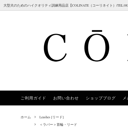
大型犬のためのハイクオリティ訓練用品店【COLINATE（コーリネイト）/TEL:082-298-7
ご利用ガイド
お問い合わせ
ショップブログ
メ
Herm Sprenger（ハームスプレンガー）
Collars [首輪]
＜チェーン 首輪＞チョークチェーン
[ご注文の流れ／メールが届かない場合]
COLI
Leashe
＜ハイ
[返品・
（クロガン / シャドー / ステンレス / ス
ロング
Chilly Dogs（チリードッグス）
Training [訓練補助アイテム]
[サイズガイド]
JULI
Safet
[ブラン
チール）
ホーム
Leashes [リード]
Brushes [ブラシ/ケア用品]
FAQ 02 [チョークチェーンについてよく
Polic
Dobe
＜首輪 革＞レザーカラー
＜首輪
＜ラバー＞首輪・リード