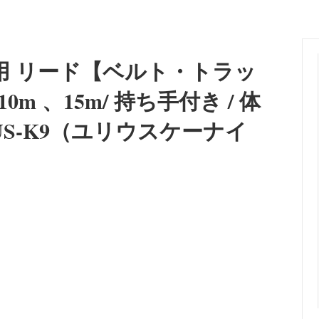
向け訓練首輪]
ョン
レーニングカラー
ーカラー
 [食器/フードボウル]
an Pit Bull Terrier/インフォメー
Lovers' Dog Jewelry [大型
Belgian Tervuren/インフォメ
・蓄光＞オリジナルネームタグ
＜警察犬・使役犬向け＞刺繍・
リー]
スK9）
（凹凸）ラベル
用 リード【ベルト・トラッ
r/インフォメーション
Great Dane/インフォメーショ
タン＞首輪・リード
＜プロテクション＞防衛片袖+
m 、15m/ 持ち手付き / 体
araner/インフォメーション
Rhodesian Ridgeback/イン
IUS-K9（ユリウスケーナイ
ン
r Collie/インフォメーション
Newfoundland/インフォメー
a（秋田犬）/インフォメーション
Bull Terrier/インフォメーショ
erger/インフォメーション
Flat-Coated Retriever/イ
ン
 Dog/インフォメーション
Great Pyrenees/インフォメー