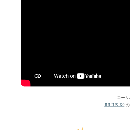
コーリ
JULIUS-K9
の