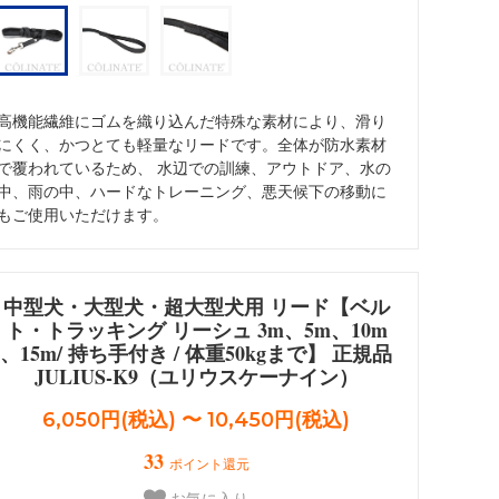
ォメーション
Dalmatian/インフォメーション
高機能繊維にゴムを織り込んだ特殊な素材により、滑り
にくく、かつとても軽量なリードです。全体が防水素材
で覆われているため、 水辺での訓練、アウトドア、水の
中、雨の中、ハードなトレーニング、悪天候下の移動に
もご使用いただけます。
中型犬・大型犬・超大型犬用 リード【ベル
ト・トラッキング リーシュ 3m、5m、10m
、15m/ 持ち手付き / 体重50kgまで】 正規品
JULIUS-K9（ユリウスケーナイン）
6,050円(税込) 〜 10,450円(税込)
33
ポイント還元
お気に入り