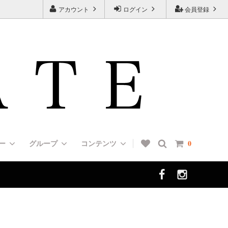
アカウント
ログイン
会員登録
リー
グループ
コンテンツ
0
ン（UP
HUNTER（ハンター）
Muzzles [口輪/マズルガード]
＜エルゴノミクス＞デザインカラー
[７タイプの首輪の種類と特徴一覧]
選び方]
ALL DOGS ARE BEAUTIFUL（チャリ
Boots [犬靴/ブーツ]
FAQ 01 [よくあるご質問]
ティ・ドッグ・コレクション）
犬（歩哨犬）
フォメーシ
Dog Tag [ドッグタグ]
Rottweiler/インフォメーション
ッグショ
＜肩がけリード＞ショルダーリード（ダ