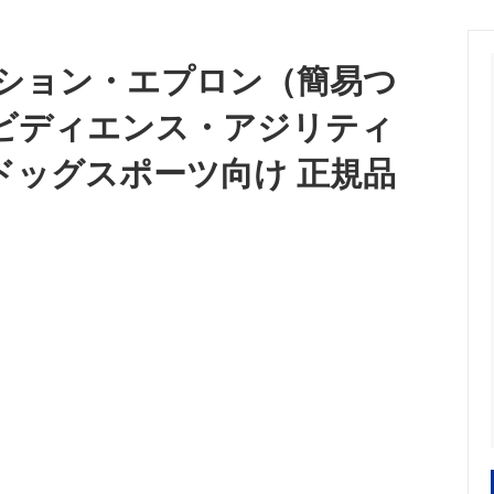
向け訓練首輪]
ョン
レーニングカラー
ーカラー
 [食器/フードボウル]
an Pit Bull Terrier/インフォメー
Lovers' Dog Jewelry [大型
Belgian Tervuren/インフォメ
・蓄光＞オリジナルネームタグ
＜警察犬・使役犬向け＞刺繍・
ション・エプロン（簡易つ
リー]
スK9）
（凹凸）ラベル
オビディエンス・アジリティ
r/インフォメーション
Great Dane/インフォメーショ
タン＞首輪・リード
＜プロテクション＞防衛片袖+
ドッグスポーツ向け 正規品
araner/インフォメーション
Rhodesian Ridgeback/イン
ン
r Collie/インフォメーション
Newfoundland/インフォメー
a（秋田犬）/インフォメーション
Bull Terrier/インフォメーショ
erger/インフォメーション
Flat-Coated Retriever/イ
ン
 Dog/インフォメーション
Great Pyrenees/インフォメー