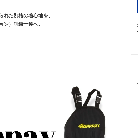
 Shorthaired Pointer/インフォメ
Labrador Retriever/インフ
ン
られた別格の着心地を、
slovakian Wolfdog（CzW）/イン
ョン）訓練士達へ。
ーション