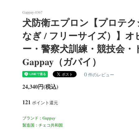
Forest Meat（フォレストミート）
あるご質問]
ィート
Gappay-0367
Dog Treats [ おやつ ]
Belgian Malinois/インフォメーション
Bowls
Americ
＜Bite Tug＞バイトタグ（噛むおもち
＜反射
犬防衛エプロン【プロテク
ション
ゃ）
（ユリウ
なぎ / フリーサイズ）】
Golden Retriever/インフォメーション
Boxe
＜ラバー＞首輪・リード
＜ビオ
ー・警察犬訓練・競技会・
Siberian Husky/インフォメーション
Weim
Gappay（ガパイ）
Bernese Mountain Dog/インフォメーショ
Borde
0
件のレビュー
ン
24,340円(税込)
Airedale Terrier/インフォメーション
Akit
121
Dogo Canario/インフォメーション
Leonb
ポイント還元
ブランド：Gappay
White Swiss Shepherd Dog/インフォメー
Wolf
製造国：チェコ共和国
ション