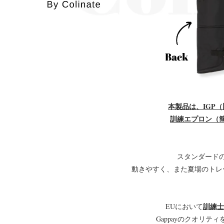
本製品は、IGP（
訓練エプロン（
スタンダード
動きやすく、また夏場のトレ
訓練士
EUにおいて
Gappayのクオリテ