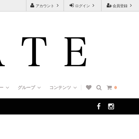
アカウント
ログイン
会員登録
リー
グループ
コンテンツ
0
ン（UP
HUNTER（ハンター）
Muzzles [口輪/マズルガード]
＜エルゴノミクス＞デザインカラー
[７タイプの首輪の種類と特徴一覧]
選び方]
ALL DOGS ARE BEAUTIFUL（チャリ
Boots [犬靴/ブーツ]
FAQ 01 [よくあるご質問]
ティ・ドッグ・コレクション）
犬（歩哨犬）
フォメーシ
Dog Tag [ドッグタグ]
Rottweiler/インフォメーション
ッグショ
＜肩がけリード＞ショルダーリード（ダ