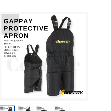
ブルリード）
犬のアクセサ
ーション
Outlet [アウトレット]
Dogo Argentino/インフォメーション
エンボス
＜2頭引用＞チェーンリード
ン
Australian Shepherd/インフォメーショ
カバー
ブランド
ン
フォメーショ
Italian Corso Dog/インフォメーション
ション
Tosa(土佐犬)/インフォメーション
ン
Poodle (Standard)/インフォメーション
ンフォメーショ
Mastiff/インフォメーション
ション
German Pinscher/インフォメーション