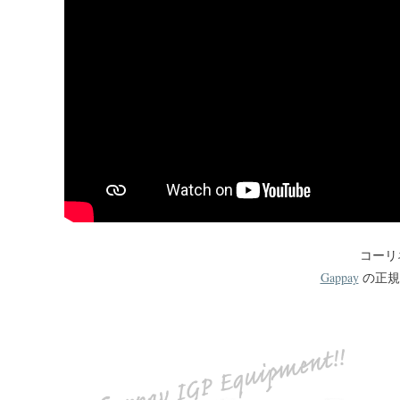
コーリ
Gappay
の正規