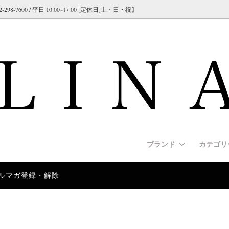
600 / 平日 10:00~17:00 [定休日]土・日・祝】
ブランド
カテゴ
ルマガ登録・解除
NATE（コーリネイト）
s [リード]
クオリティ＞スパイクカラー（プ
交換について]
GAPPAY（ガパイ）
Harnesses [ハーネス]
＜従来タイプ＞スパイクチェー
[海外製品について]
カラー）
シリーズ）
US-K9（ユリウスK9）
y [安全/セーフティ]
ド紹介]
RUFFWEAR（ラフウェア）
Apparel [犬服/ウエア]
[大型犬/超大型犬用のリードの
e [警察犬訓練/警戒訓練]
rmann/インフォメーション
Police Collars[警察犬/警備
German Shepherd Dog/イン
 ハンドル付き＞ヘビーデューテ
＜ドッグショー＞大型犬用 ド