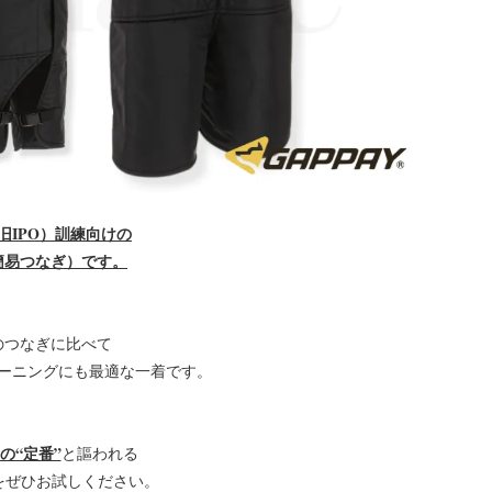
旧IPO）訓練向けの
簡易つなぎ）です。
のつなぎに比べて
ーニングにも最適な一着です。
の“定番”
と謳われる
ィをぜひお試しください。