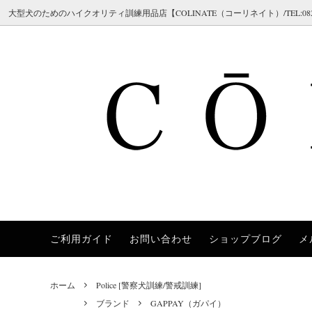
大型犬のためのハイクオリティ訓練用品店【COLINATE（コーリネイト）/TEL:082-298-7
ご利用ガイド
お問い合わせ
ショップブログ
メ
Herm Sprenger（ハームスプレンガー）
Collars [首輪]
＜チェーン 首輪＞チョークチェーン
[ご注文の流れ／メールが届かない場合]
COLI
Leashe
＜ハイ
[返品・
（クロガン / シャドー / ステンレス / ス
ロング
Chilly Dogs（チリードッグス）
Training [訓練補助アイテム]
[サイズガイド]
JULI
Safet
[ブラン
チール）
ホーム
Police [警察犬訓練/警戒訓練]
Brushes [ブラシ/ケア用品]
FAQ 02 [チョークチェーンについてよく
Polic
Dobe
＜首輪 革＞レザーカラー
＜首輪
ブランド
GAPPAY（ガパイ）