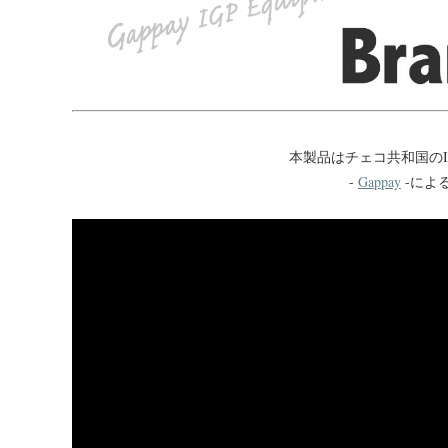
本製品はチェコ共和国のI
-
Gappay
-によ