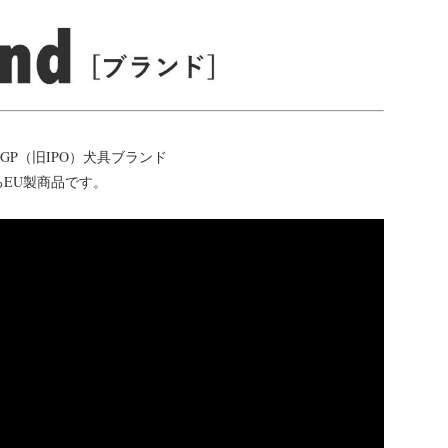
GP（旧IPO）犬具ブランド
るEU製商品です。