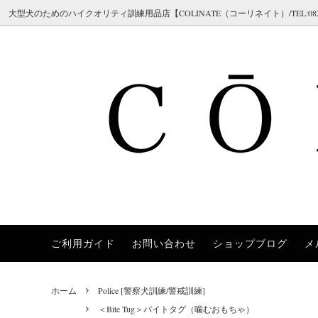
大型犬のためのハイクオリティ訓練用品店【COLINATE（コーリネイト）/TEL:082-298-7
ご利用ガイド
お問い合わせ
ショップブログ
メ
Herm Sprenger（ハームスプレンガー）
Collars [首輪]
＜チェーン 首輪＞チョークチェーン
[ご注文の流れ／メールが届かない場合]
COLI
Leashe
＜ハイ
[返品・
（クロガン / シャドー / ステンレス / ス
ロング
Chilly Dogs（チリードッグス）
Training [訓練補助アイテム]
[サイズガイド]
JULI
Safet
[ブラン
チール）
ホーム
Police [警察犬訓練/警戒訓練]
Brushes [ブラシ/ケア用品]
FAQ 02 [チョークチェーンについてよく
Polic
Dobe
＜首輪 革＞レザーカラー
＜首輪
＜Bite Tug＞バイトタグ（噛むおもちゃ）