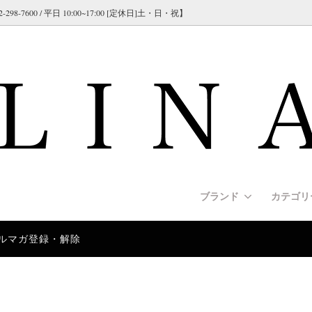
600 / 平日 10:00~17:00 [定休日]土・日・祝】
ブランド
カテゴ
ルマガ登録・解除
NATE（コーリネイト）
s [リード]
クオリティ＞スパイクカラー（プ
交換について]
GAPPAY（ガパイ）
Harnesses [ハーネス]
＜従来タイプ＞スパイクチェー
[海外製品について]
カラー）
シリーズ）
US-K9（ユリウスK9）
y [安全/セーフティ]
ド紹介]
RUFFWEAR（ラフウェア）
Apparel [犬服/ウエア]
[大型犬/超大型犬用のリードの
e [警察犬訓練/警戒訓練]
rmann/インフォメーション
Police Collars[警察犬/警備
German Shepherd Dog/イン
 ハンドル付き＞ヘビーデューテ
＜ドッグショー＞大型犬用 ド