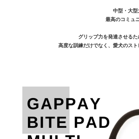
Alabai/インフォメーション
German
ーショ
中型・大型
最高のコミュ
ST.BERNARD/インフォメーション
Czecho
フォメ
グリップ力を発達させるた
高度な訓練だけでなく、愛犬のスト