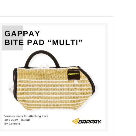
ブルリード）
犬のアクセサ
ーション
Outlet [アウトレット]
Dogo Argentino/インフォメーション
エンボス
＜2頭引用＞チェーンリード
ン
Australian Shepherd/インフォメーショ
カバー
ブランド
ン
フォメーショ
Italian Corso Dog/インフォメーション
ション
Tosa(土佐犬)/インフォメーション
ン
Poodle (Standard)/インフォメーション
ンフォメーショ
Mastiff/インフォメーション
ション
German Pinscher/インフォメーション