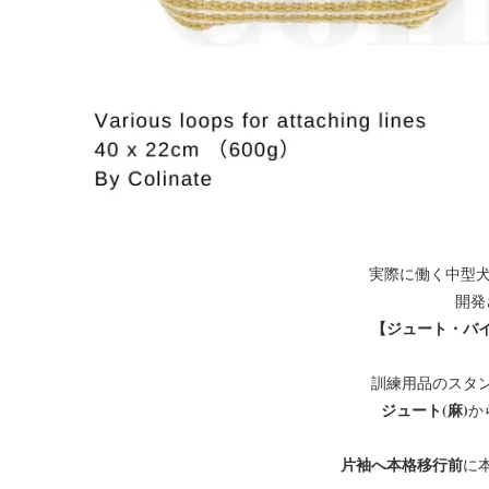
実際に働く中型犬
開発
【ジュート・バ
訓練用品のスタ
ジュート(麻)
か
片袖へ本格移行前
に