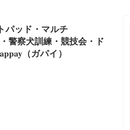
向け訓練首輪]
ョン
レーニングカラー
ーカラー
 [食器/フードボウル]
an Pit Bull Terrier/インフォメー
Lovers' Dog Jewelry [大型
Belgian Tervuren/インフォメ
・蓄光＞オリジナルネームタグ
＜警察犬・使役犬向け＞刺繍・
リー]
スK9）
（凹凸）ラベル
イトパッド・マルチ
r/インフォメーション
Great Dane/インフォメーショ
タン＞首輪・リード
＜プロテクション＞防衛片袖+
ス・警察犬訓練・競技会・ド
araner/インフォメーション
Rhodesian Ridgeback/イン
appay（ガパイ）
ン
r Collie/インフォメーション
Newfoundland/インフォメー
a（秋田犬）/インフォメーション
Bull Terrier/インフォメーショ
erger/インフォメーション
Flat-Coated Retriever/イ
ン
 Dog/インフォメーション
Great Pyrenees/インフォメー