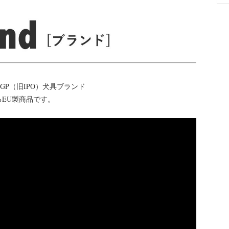
GP（旧IPO）犬具ブランド
るEU製商品です。