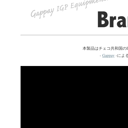
本製品はチェコ共和国のI
-
Gappay
-によ