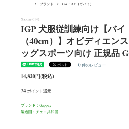
Forest Meat（フォレストミート）
あるご質問]
ィート
ブランド
GAPPAY（ガパイ）
Dog Treats [ おやつ ]
Belgian Malinois/インフォメーション
Bowls
Americ
＜Bite Tug＞バイトタグ（噛むおもち
＜反射
ション
ゃ）
（ユリウ
Gappay-0142
IGP 犬服従訓練向け【バ
Golden Retriever/インフォメーション
Boxe
＜ラバー＞首輪・リード
＜ビオ
（40cm）】オビディエン
Siberian Husky/インフォメーション
Weim
ッグスポーツ向け 正規品 G
0
件のレビュー
Bernese Mountain Dog/インフォメーショ
Borde
ン
14,820円(税込)
Airedale Terrier/インフォメーション
Akit
74
ポイント還元
Dogo Canario/インフォメーション
Leonb
ブランド：Gappay
製造国：チェコ共和国
White Swiss Shepherd Dog/インフォメー
Wolf
ション