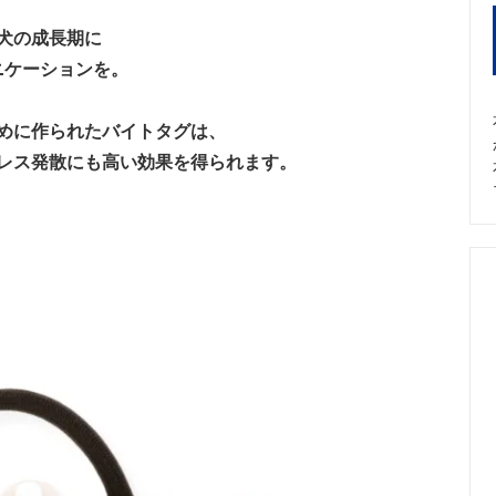
 Shorthaired Pointer/インフォメ
Labrador Retriever/インフ
ン
犬の成長期に
ニケーションを。
slovakian Wolfdog（CzW）/イン
ーション
めに作られたバイトタグは、
レス発散にも高い効果を得られます。