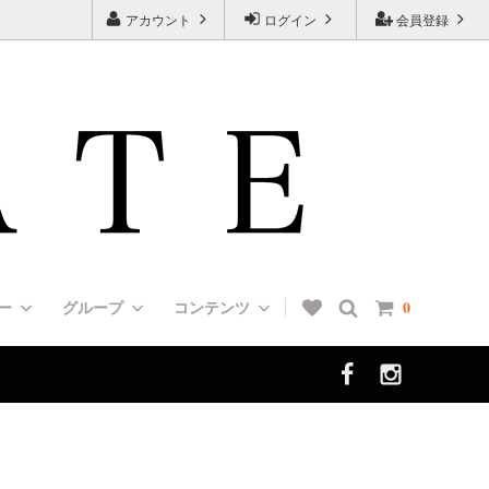
アカウント
ログイン
会員登録
リー
グループ
コンテンツ
0
ン（UP
HUNTER（ハンター）
Muzzles [口輪/マズルガード]
＜エルゴノミクス＞デザインカラー
[７タイプの首輪の種類と特徴一覧]
選び方]
ALL DOGS ARE BEAUTIFUL（チャリ
Boots [犬靴/ブーツ]
FAQ 01 [よくあるご質問]
ティ・ドッグ・コレクション）
犬（歩哨犬）
フォメーシ
Dog Tag [ドッグタグ]
Rottweiler/インフォメーション
ッグショ
＜肩がけリード＞ショルダーリード（ダ