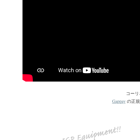
コーリ
Gappay
の正規