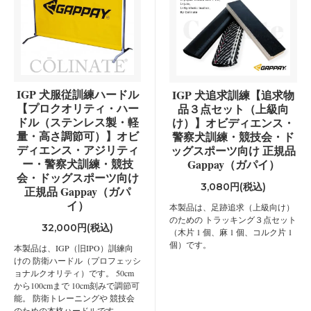
IGP 犬服従訓練ハードル
IGP 犬追求訓練【追求物
【プロクオリティ・ハー
品３点セット（上級向
ドル（ステンレス製・軽
け）】オビディエンス・
量・高さ調節可）】オビ
警察犬訓練・競技会・ド
ディエンス・アジリティ
ッグスポーツ向け 正規品
ー・警察犬訓練・競技
Gappay（ガパイ）
会・ドッグスポーツ向け
3,080円(税込)
正規品 Gappay（ガパ
イ）
本製品は、足跡追求（上級向け）
のための トラッキング３点セット
32,000円(税込)
（木片 1 個、麻 1 個、コルク片 1
個）です。
本製品は、IGP（旧IPO）訓練向
けの 防衛ハードル（プロフェッシ
ョナルクオリティ）です。 50cm
から100cmまで 10cm刻みで調節可
能。 防衛トレーニングや 競技会
のための本格ハードルです。