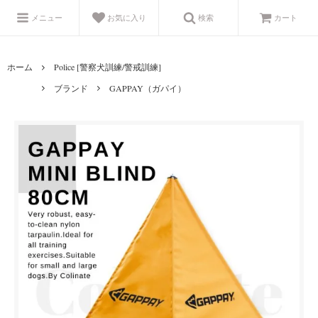
メニュー
お気に入り
検索
カート
ホーム
Police [警察犬訓練/警戒訓練]
ブランド
GAPPAY（ガパイ）