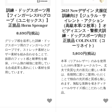
訓練・ドッグスポーツ用
2025 Newデザイン 犬服従
【フィンガーレスFGグロ
訓練向け【ジュラル・サ
ーブ（ユニセックス）】
イレント・アクション
正規品 Herm Sprenger
（高級本革/２枚革）】オ
ビディエンス・警察犬訓
8,690円(税込)
練・ドッグスポーツ向け
正規品 COLINATE（コ
グリップ感を追求した訓練・ドッ
ーリネイト）
グスポーツ用のフィンガーレスグ
ローブです。ストレッチ素材とレ
5,800円(税込)
ザー素材を組み合わせることで、
抜群のフィット感と耐摩性を確
本革（リアルレザー）のみを使用
保。パーム側の補強に使用してい
した100%革製チョークカラー。丈
る合成皮革も蒸れにくい素材を採
夫で良質な犬の首元に優しい本革
用しています。
は、長期間に渡りご愛用いただく
ことで独自の光沢感と質感も愉し
めます。無駄な装飾を省きディテ
ィールやサイズ感にこだわった逸
品。