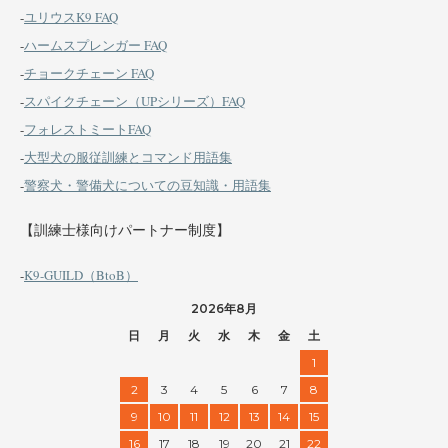
-
ユリウスK9 FAQ
-
ハームスプレンガー FAQ
-
チョークチェーン FAQ
-
スパイクチェーン（UPシリーズ）FAQ
-
フォレストミートFAQ
-
大型犬の服従訓練とコマンド用語集
-
警察犬・警備犬についての豆知識・用語集
【訓練士様向けパートナー制度】
-
K9-GUILD（BtoB）
2026年8月
日
月
火
水
木
金
土
1
2
3
4
5
6
7
8
9
10
11
12
13
14
15
16
17
18
19
20
21
22