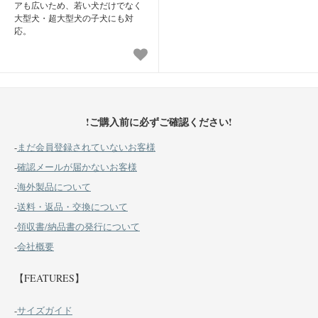
アも広いため、若い犬だけでなく
大型犬・超大型犬の子犬にも対
応。
!ご購入前に必ずご確認ください!
-
まだ会員登録されていないお客様
-
確認メールが届かないお客様
-
海外製品について
-
送料・返品・交換について
-
領収書/納品書の発行について
-
会社概要
【FEATURES】
-
サイズガイド