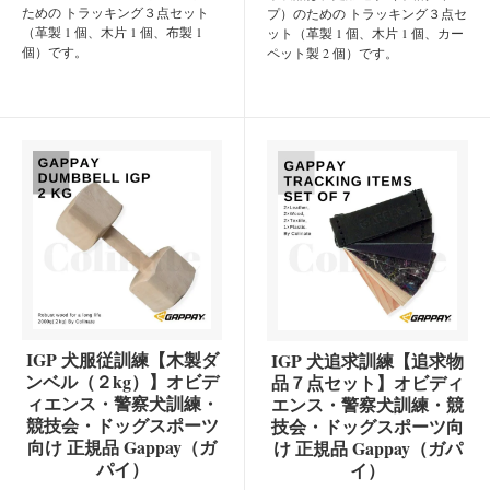
ための トラッキング３点セット
プ）のための トラッキング３点セ
（革製 1 個、木片 1 個、布製 1
ット（革製 1 個、木片 1 個、カー
個）です。
ペット製 2 個）です。
IGP 犬服従訓練【木製ダ
IGP 犬追求訓練【追求物
ンベル（２kg）】オビデ
品７点セット】オビディ
ィエンス・警察犬訓練・
エンス・警察犬訓練・競
競技会・ドッグスポーツ
技会・ドッグスポーツ向
向け 正規品 Gappay（ガ
け 正規品 Gappay（ガパ
パイ）
イ）