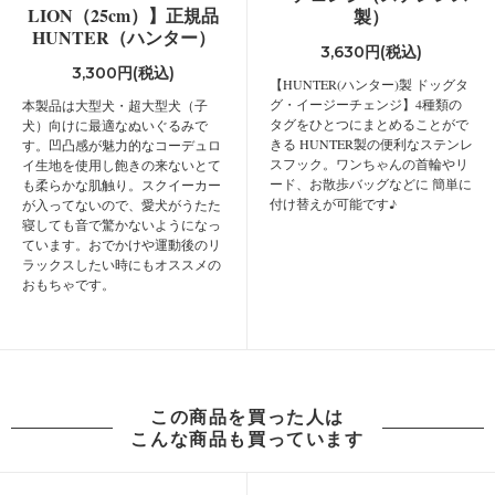
LION（25cm）】正規品
製）
HUNTER（ハンター）
3,630円(税込)
3,300円(税込)
【HUNTER(ハンター)製 ドッグタ
グ・イージーチェンジ】4種類の
本製品は大型犬・超大型犬（子
タグをひとつにまとめることがで
犬）向けに最適なぬいぐるみで
きる HUNTER製の便利なステンレ
す。凹凸感が魅力的なコーデュロ
スフック。ワンちゃんの首輪やリ
イ生地を使用し飽きの来ないとて
ード、お散歩バッグなどに 簡単に
も柔らかな肌触り。スクイーカー
付け替えが可能です♪
が入ってないので、愛犬がうたた
寝しても音で驚かないようになっ
ています。おでかけや運動後のリ
ラックスしたい時にもオススメの
おもちゃです。
この商品を買った人は
こんな商品も買っています