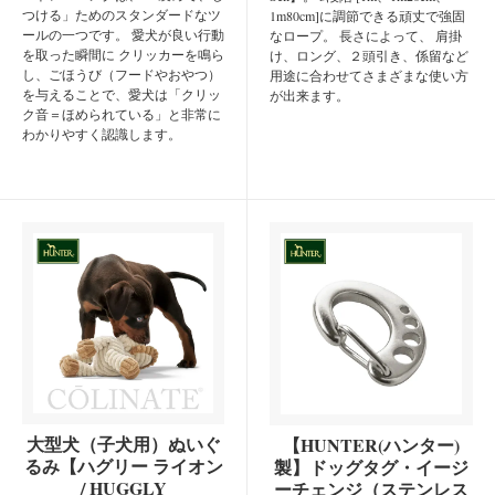
つける」ためのスタンダードなツ
1m80cm]に調節できる頑丈で強固
ールの一つです。 愛犬が良い行動
なロープ。 長さによって、 肩掛
を取った瞬間に クリッカーを鳴ら
け、ロング、２頭引き、係留など
し、ごほうび（フードやおやつ）
用途に合わせてさまざまな使い方
を与えることで、愛犬は「クリッ
が出来ます。
ク音＝ほめられている」と非常に
わかりやすく認識します。
大型犬（子犬用）ぬいぐ
【HUNTER(ハンター)
るみ【ハグリー ライオン
製】ドッグタグ・イージ
/ HUGGLY
ーチェンジ（ステンレス