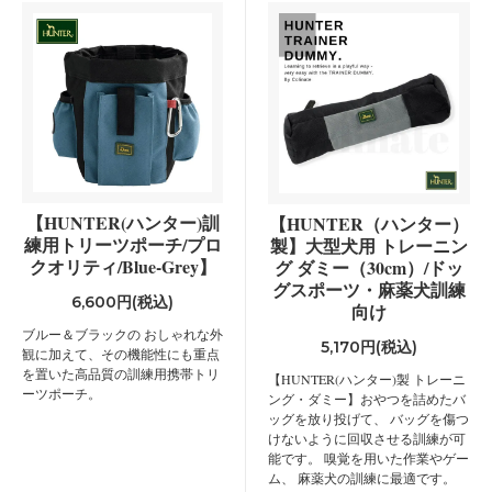
【HUNTER(ハンター)訓
【HUNTER（ハンター）
練用トリーツポーチ/プロ
製】大型犬用 トレーニン
クオリティ/Blue-Grey】
グ ダミー（30cm）/ドッ
グスポーツ・麻薬犬訓練
6,600円(税込)
向け
ブルー＆ブラックの おしゃれな外
5,170円(税込)
観に加えて、その機能性にも重点
を置いた高品質の訓練用携帯トリ
【HUNTER(ハンター)製 トレーニ
ーツポーチ。
ング・ダミー】おやつを詰めたバ
ッグを放り投げて、 バッグを傷つ
けないように回収させる訓練が可
能です。 嗅覚を用いた作業やゲー
ム、 麻薬犬の訓練に最適です。