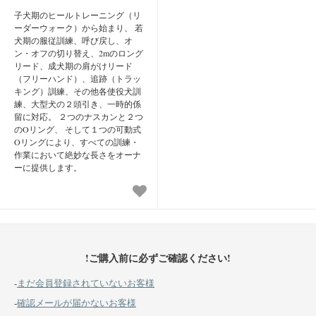
子犬期のヒールトレーニング（リ
ーダーウォーク）から始まり、 若
犬期の服従訓練、呼び戻し、オ
ン・オフの切り替え、2mのロング
リード、成犬期の肩がけリード
（フリーハンド）、追跡（トラッ
キング）訓練、その他各使役犬訓
練、大型犬の２頭引き、一時的係
留に対応。 ２つのナスカンと２つ
のOリング、 そして１つの可動式
Oリングにより、すべての訓練・
作業において絶妙な長さをオーナ
ーに提供します。
!ご購入前に必ずご確認ください!
-
まだ会員登録されていないお客様
-
確認メールが届かないお客様