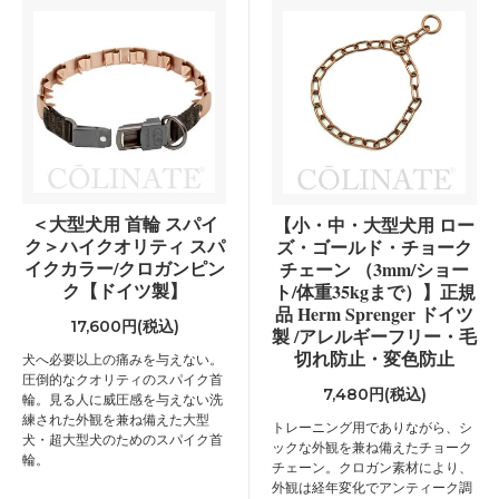
＜大型犬用 首輪 スパイ
【小・中・大型犬用 ロー
ク＞ハイクオリティ スパ
ズ・ゴールド・チョーク
イクカラー/クロガンピン
チェーン （3mm/ショー
ク【ドイツ製】
ト/体重35kgまで）】正規
品 Herm Sprenger ドイツ
17,600円(税込)
製 /アレルギーフリー・毛
切れ防止・変色防止
犬へ必要以上の痛みを与えない。
圧倒的なクオリティのスパイク首
7,480円(税込)
輪。見る人に威圧感を与えない洗
練された外観を兼ね備えた大型
トレーニング用でありながら、シ
犬・超大型犬のためのスパイク首
ックな外観を兼ね備えたチョーク
輪。
チェーン。クロガン素材により、
外観は経年変化でアンティーク調