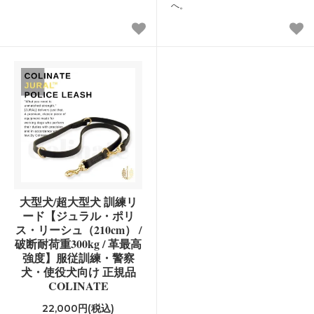
へ。
大型犬/超大型犬 訓練リ
ード【ジュラル・ポリ
ス・リーシュ（210cm） /
破断耐荷重300kg / 革最高
強度】服従訓練・警察
犬・使役犬向け 正規品
COLINATE
22,000円(税込)