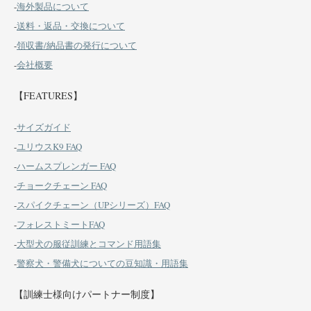
-
海外製品について
-
送料・返品・交換について
-
領収書/納品書の発行について
-
会社概要
【FEATURES】
-
サイズガイド
-
ユリウスK9 FAQ
-
ハームスプレンガー FAQ
-
チョークチェーン FAQ
-
スパイクチェーン（UPシリーズ）FAQ
-
フォレストミートFAQ
-
大型犬の服従訓練とコマンド用語集
-
警察犬・警備犬についての豆知識・用語集
【訓練士様向けパートナー制度】